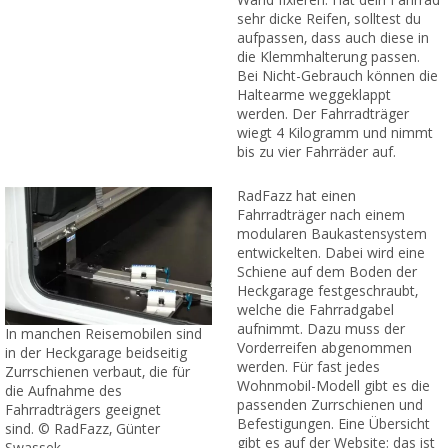
Wand fixieren. Hat dein Fahrrad
sehr dicke Reifen, solltest du
aufpassen, dass auch diese in
die Klemmhalterung passen.
Bei Nicht-Gebrauch können die
Haltearme weggeklappt
werden. Der Fahrradträger
wiegt 4 Kilogramm und nimmt
bis zu vier Fahrräder auf.
RadFazz hat einen
Fahrradträger nach einem
modularen Baukastensystem
entwickelten. Dabei wird eine
Schiene auf dem Boden der
Heckgarage festgeschraubt,
welche die Fahrradgabel
aufnimmt. Dazu muss der
In manchen Reisemobilen sind
Vorderreifen abgenommen
in der Heckgarage beidseitig
werden. Für fast jedes
Zurrschienen verbaut, die für
Wohnmobil-Modell gibt es die
die Aufnahme des
passenden Zurrschienen und
Fahrradträgers geeignet
Befestigungen. Eine Übersicht
sind. © RadFazz, Günter
gibt es auf der Website: das ist
Swassek