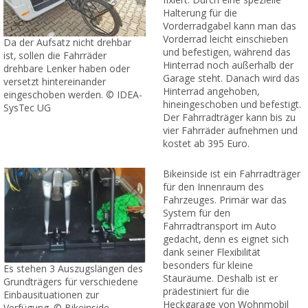
fixiert. Durch eine spezielle
Halterung für die
Vorderradgabel kann man das
Vorderrad leicht einschieben
Da der Aufsatz nicht drehbar
und befestigen, während das
ist, sollen die Fahrräder
Hinterrad noch außerhalb der
drehbare Lenker haben oder
Garage steht. Danach wird das
versetzt hintereinander
Hinterrad angehoben,
eingeschoben werden. © IDEA-
hineingeschoben und befestigt.
SysTec UG
Der Fahrradträger kann bis zu
vier Fahrräder aufnehmen und
kostet ab 395 Euro.
Bikeinside ist ein Fahrradträger
für den Innenraum des
Fahrzeuges. Primär war das
System für den
Fahrradtransport im Auto
gedacht, denn es eignet sich
dank seiner Flexibilität
besonders für kleine
Es stehen 3 Auszugslängen des
Stauräume. Deshalb ist er
Grundträgers für verschiedene
prädestiniert für die
Einbausituationen zur
Heckgarage von Wohnmobil
Verfügung. © Bikeinside