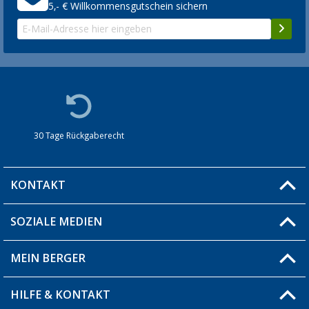
5,- € Willkommensgutschein sichern
30 Tage Rückgaberecht
KONTAKT
SOZIALE MEDIEN
Du hast eine Frage?
MEIN BERGER
Filiale finden
HILFE & KONTAKT
Blog