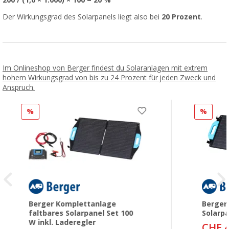
200 / (1,0 × 1.000) × 100 = 20 %
Der Wirkungsgrad des Solarpanels liegt also bei
20 Prozent
.
Im Onlineshop von Berger findest du Solaranlagen mit extrem
hohem Wirkungsgrad von bis zu 24 Prozent für jeden Zweck und
Anspruch.
%
%
Berger Komplettanlage
Berger
faltbares Solarpanel Set 100
Solarp
W inkl. Laderegler
CHF 4