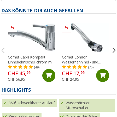
DAS KÖNNTE DIR AUCH GEFALLEN
%
%
Comet Capri Kompakt
Comet London
Einhebelmischer chrom mit
Wasserhahn hell- und
Mikroschalter für
dunkelgrau abklappbar mit
(49)
(75)
Wohnmobil und Caravan
Mikroschalter für
CHF 45,
CHF 17,
95
95
Wohnwagen und
CHF 56,95
CHF 24,95
Wohnmobil chrom
HIGHLIGHTS
360° schwenkbarer Auslauf
Wasserdichter
Mikroschalter
Keramikkartusche
Druckfest bis 6 bar