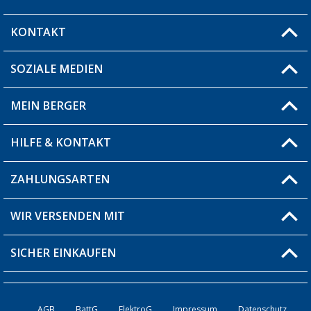
KONTAKT
SOZIALE MEDIEN
Du hast eine Frage?
MEIN BERGER
Filiale finden
HILFE & KONTAKT
Blog
Produkttester
ZAHLUNGSARTEN
Fragen & Antworten / FAQ
Berger Bewusst
Versandinformationen
WIR VERSENDEN MIT
Über uns
Rücksendung
SICHER EINKAUFEN
Bestellstatus
Händler werden
AGB
BattG
ElektroG
Impressum
Datenschutz