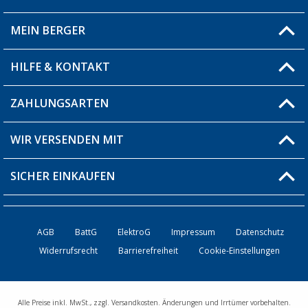
MEIN BERGER
Filiale finden
HILFE & KONTAKT
Blog
Produkttester
ZAHLUNGSARTEN
Fragen & Antworten / FAQ
Berger Bewusst
Versandinformationen
WIR VERSENDEN MIT
Über uns
Rücksendung
SICHER EINKAUFEN
Bestellstatus
Händler werden
AGB
BattG
ElektroG
Impressum
Datenschutz
Widerrufsrecht
Barrierefreiheit
Cookie-Einstellungen
Kontakt
Alle Preise inkl. MwSt., zzgl. Versandkosten. Änderungen und Irrtümer vorbehalten.