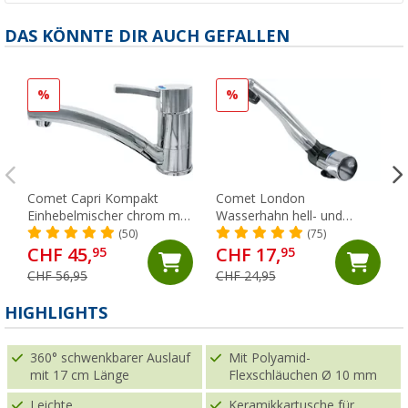
DAS KÖNNTE DIR AUCH GEFALLEN
%
%
Comet Capri Kompakt
Comet London
Einhebelmischer chrom mit
Wasserhahn hell- und
Mikroschalter für
dunkelgrau abklappbar mit
(50)
(75)
Wohnmobil und Caravan
Mikroschalter für
CHF 45,
CHF 17,
95
95
Wohnwagen und
CHF 56,95
CHF 24,95
Wohnmobil chrom
HIGHLIGHTS
360° schwenkbarer Auslauf
Mit Polyamid-
mit 17 cm Länge
Flexschläuchen Ø 10 mm
Leichte
Keramikkartusche für