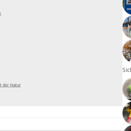
e
Sic
t der Natur