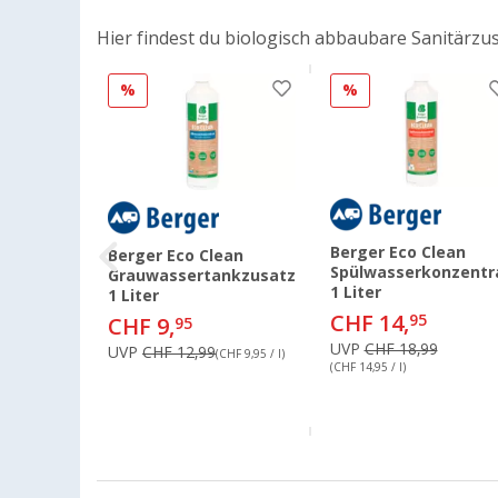
Hier findest du biologisch abbaubare Sanitärzu
%
%
inal
sigkeit
Berger Eco Clean
Berger Eco Clean
r
Spülwasserkonzentr
Grauwassertankzusatz
atz
1 Liter
1 Liter
 Minze
CHF 14,
95
CHF 9,
95
UVP
CHF 18,99
UVP
CHF 12,99
(CHF 9,95 / l)
5
(CHF 14,95 / l)
,99