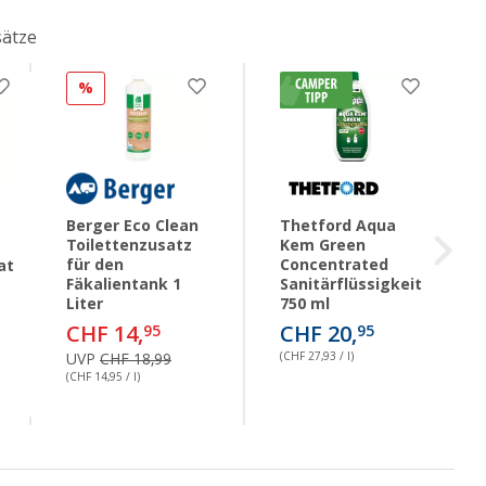
sätze
%
Berger Eco Clean
Thetford Aqua
Toilettenzusatz
Kem Green
für den
Concentrated
at
Fäkalientank 1
Sanitärflüssigkeit
Liter
750 ml
CHF 14,
CHF 20,
95
95
UVP
CHF 18,99
(CHF 27,93 / l)
(CHF 14,95 / l)