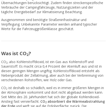
Übernachtungen berücksichtigt. Zudem finden streckenspezifische
Verbräuche der Campingfahrzeuge, Nutzungszeiten und der
tägliche Energiebedarf zur Klimatisierung Beachtung.
Ausgenommen sind benötigte Straßeninfrastruktur und
Verpflegung. Unbekannte Parameter werden anhand typischer
Werte für die Fahrzeuggrößenklasse geschätzt.
Was ist CO
?
2
CO
, also Kohlenstoffdioxid, ist ein Gas aus Kohlenstoff und
2
Sauerstoff. Es macht circa 0,4 Prozent der Atemluft aus und ist in
diesen geringen Mengen ungiftig. Kohlenstoffdioxid entsteht als
Nebenprodukt der Zellatmung, aber auch bei der Verbrennung von
verschiedenen Rohstoffen, wie Holz oder Gas.
CO
ist deshalb so schädlich, weil es in immer größeren Mengen in
2
der Atmosphäre vorkommt und dort nicht abgebaut werden kann.
Seit Mitte des 20. Jahrhundert hat sich der globale Kohlendioxid-
Anstieg fast vervierfacht.
CO
absorbiert die Wärmeabstrahlung
2
der Erde
und wirft sie auf die Erdoberfläche zurück. Die