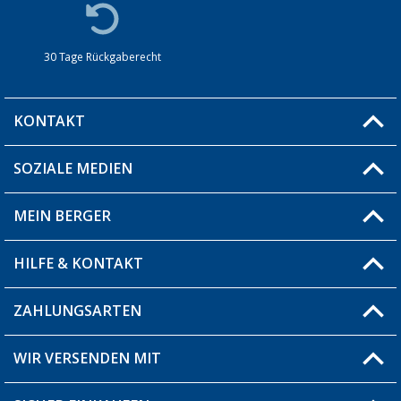
30 Tage Rückgaberecht
KONTAKT
SOZIALE MEDIEN
Du hast eine Frage?
MEIN BERGER
Filiale finden
HILFE & KONTAKT
Blog
Produkttester
ZAHLUNGSARTEN
Fragen & Antworten / FAQ
Berger Bewusst
Versandinformationen
WIR VERSENDEN MIT
Über uns
Rücksendung