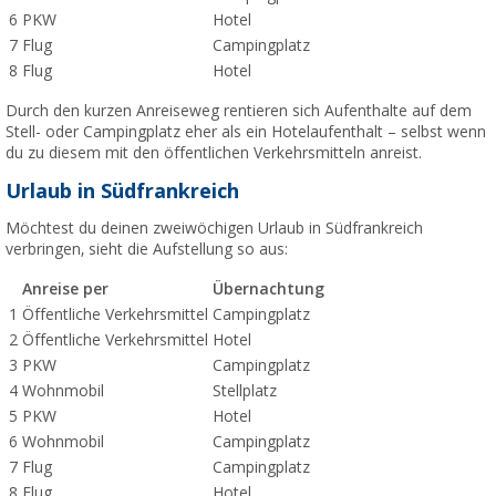
6
PKW
Hotel
7
Flug
Campingplatz
8
Flug
Hotel
Durch den kurzen Anreiseweg rentieren sich Aufenthalte auf dem
Stell- oder Campingplatz eher als ein Hotelaufenthalt – selbst wenn
du zu diesem mit den öffentlichen Verkehrsmitteln anreist.
Urlaub in Südfrankreich
Möchtest du deinen zweiwöchigen Urlaub in Südfrankreich
verbringen, sieht die Aufstellung so aus:
Anreise per
Übernachtung
1
Öffentliche Verkehrsmittel
Campingplatz
2
Öffentliche Verkehrsmittel
Hotel
3
PKW
Campingplatz
4
Wohnmobil
Stellplatz
5
PKW
Hotel
6
Wohnmobil
Campingplatz
7
Flug
Campingplatz
8
Flug
Hotel