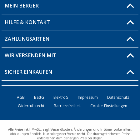
MEIN BERGER
Filiale finden
HILFE & KONTAKT
Blog
Produkttester
ZAHLUNGSARTEN
Fragen & Antworten / FAQ
Berger Bewusst
Versandinformationen
WIR VERSENDEN MIT
Über uns
Rücksendung
SICHER EINKAUFEN
Bestellstatus
Händler werden
AGB
BattG
ElektroG
Impressum
Datenschutz
Widerrufsrecht
Barrierefreiheit
Cookie-Einstellungen
Kontakt
Alle Preise inkl. MwSt., zzgl. Versandkosten. Änderungen und Irrtümer vorbehalten.
Abbildungen ähnlich. Nur solange der Vorrat reicht. Die durchgestrichenen Preise
entsprechen dem bisherigen Preis bei Berger.