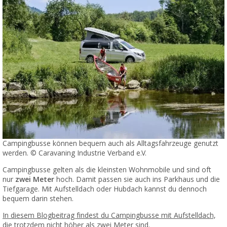
Campingbusse können bequem auch als Alltagsfahrzeuge genutzt
werden. © Caravaning Industrie Verband e.V.
Campingbusse gelten als die kleinsten Wohnmobile und sind oft
nur
zwei Meter
hoch. Damit passen sie auch ins Parkhaus und die
Tiefgarage. Mit Aufstelldach oder Hubdach kannst du dennoch
bequem darin stehen.
In diesem Blogbeitrag findest du Campingbusse mit Aufstelldach,
die trotzdem nicht höher als zwei Meter sind.