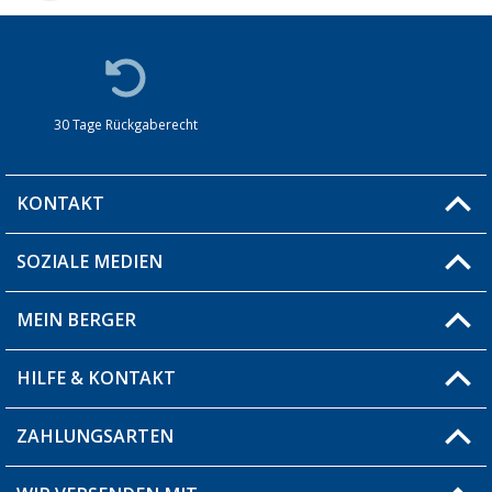
30 Tage Rückgaberecht
KONTAKT
SOZIALE MEDIEN
Du hast eine Frage?
MEIN BERGER
Filiale finden
HILFE & KONTAKT
Blog
Produkttester
ZAHLUNGSARTEN
Fragen & Antworten / FAQ
Berger Bewusst
Versandinformationen