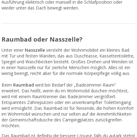
Ausführung elektrisch oder manuell in die Schlafposition oder
wieder unter das Dach bewegt werden.
Raumbad oder Nasszelle?
Unter einer
Nasszelle
versteht der Wohnmobilist ein kleines Bad
mit Tür und festen Wänden, das aus Duschtasse, Kassettentoilette,
Spiegel und Waschbecken besteht. Großes Drehen und Wenden ist
in einer Nasszelle nur für zierliche Menschen möglich. Alles ist ein
wenig beengt, reicht aber für die normale Körperpflege völlig aus.
Beim
Raumbad
wird bei Bedarf der „Badezimmer-Raum“
erweitert. Das heißt, wenn du im Wohnmobil duschen möchtest,
wird mit einem Raumtrenner das Badezimmer vergrößert.
Entspanntes Zähneputzen oder ein unverkrampfter Toilettengang
wird ermöglicht. Das Raumbad ist für Reisende, die hohen Komfort
im Wohnmobil wünschen und nur selten auf die Annehmlichkeiten
der Gemeinschaftsdusche des Campingplatzes zurückgreifen
möchten.
Das Raumbad ist definitiv die bessere Lösung, falls du autark stehst