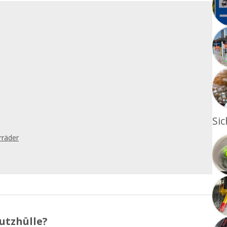
Sic
rräder
utzhülle?