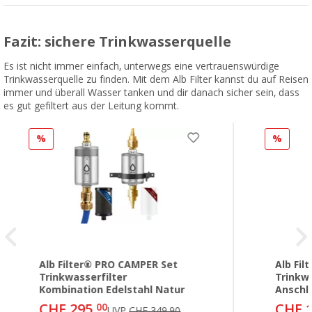
Fazit: sichere Trinkwasserquelle
Es ist nicht immer einfach, unterwegs eine vertrauenswürdige
Trinkwasserquelle zu finden. Mit dem Alb Filter kannst du auf Reisen
immer und überall Wasser tanken und dir danach sicher sein, dass
es gut gefiltert aus der Leitung kommt.
%
%
Alb Filter® PRO CAMPER Set
Alb Fil
Trinkwasserfilter
Trinkwa
Kombination Edelstahl Natur
Anschlu
CHF 295,
CHF 1
00
UVP
CHF 349,90