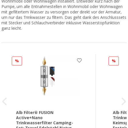
Wohnmobil oder Wohnwagen installiert.
Entweder kurz nach der
Pumpe, um alle Entnahmestellen in Wohnmobil oder Wohnwagen
mit gefiltertem Wasser zu versorgen oder direkt vor der Armatur,
um nur das Trinkwasser zu filtern. Das geht dank des Anschlusssets
mit Stecker und Schlauchverbinder inklusive Wasserstopfunktion
ganz leicht.
%
%
Alb Filter® FUSION
Alb Fi
Active+Nano
Trinkwa
Trinkwasserfilter Camping-
Keimsp
Set: Travel Edelstahl Natur
Festei