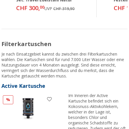
CHF 300,
CHF 1
00
UVP
CHF 319,90
Filterkartuschen
Je nach Einsatzgebiet kannst du zwischen drei Filterkartuschen
wählen. Die Kartuschen sind für rund 7.000 Liter Wasser oder eine
Nutzungsdauer von 4 Monaten ausgelegt. Sind diese erreicht,
verringert sich der Wasserdurchfluss und du merkst, dass die
Kartusche getauscht werden muss.
Active Kartusche
Im Inneren der Active
%
Kartusche befindet sich ein
Kokosnuss-Aktivkohlekern,
welcher in der Lage ist,
besonders Chlor und
organische Schadstoffe zu
reduzieren. Zudem wird der oft