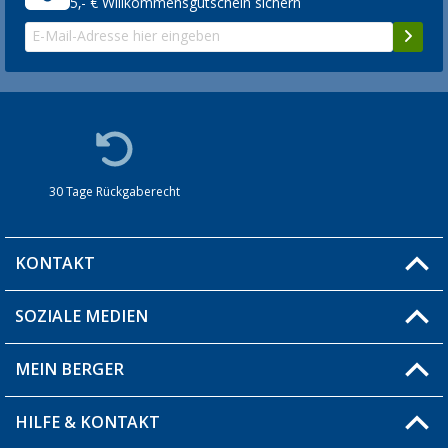
5,- € Willkommensgutschein sichern
30 Tage Rückgaberecht
KONTAKT
SOZIALE MEDIEN
Du hast eine Frage?
MEIN BERGER
Filiale finden
HILFE & KONTAKT
Blog