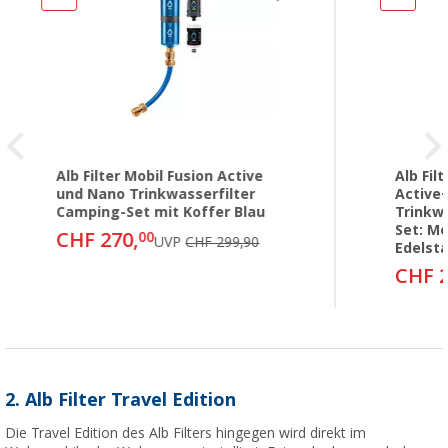
Alb Filter Mobil Fusion Active
Alb Fil
und Nano Trinkwasserfilter
Active
Camping-Set mit Koffer Blau
Trinkw
Set: Mo
CHF 270,
00
UVP
CHF 299,90
Edelst
CHF 2
2. Alb Filter Travel Edition
Die Travel Edition des Alb Filters hingegen wird direkt im