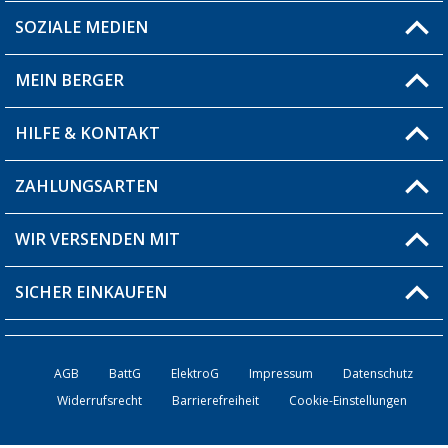
SOZIALE MEDIEN
Du hast eine Frage?
MEIN BERGER
Filiale finden
HILFE & KONTAKT
Blog
Produkttester
ZAHLUNGSARTEN
Fragen & Antworten / FAQ
Berger Bewusst
Versandinformationen
WIR VERSENDEN MIT
Über uns
Rücksendung
SICHER EINKAUFEN
Bestellstatus
Händler werden
AGB
BattG
ElektroG
Impressum
Datenschutz
Widerrufsrecht
Barrierefreiheit
Cookie-Einstellungen
Kontakt