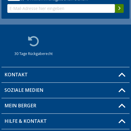
30 Tage Rückgaberecht
KONTAKT
SOZIALE MEDIEN
Du hast eine Frage?
MEIN BERGER
Filiale finden
HILFE & KONTAKT
Blog