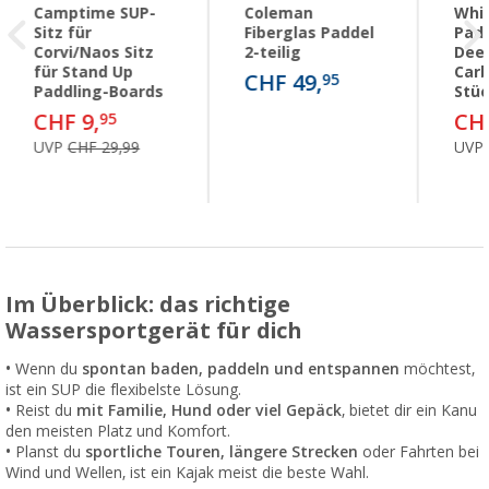
Camptime SUP-
Coleman
Whi
Sitz für
Fiberglas Paddel
Pad
Corvi/Naos Sitz
2-teilig
Dee
für Stand Up
Carb
CHF 49,
95
Paddling-Boards
Stüc
CHF 9,
CHF
95
UVP
CHF 29,99
UVP
Im Überblick: das richtige
Wassersportgerät für dich
• Wenn du
spontan baden, paddeln und entspannen
möchtest,
ist ein SUP die flexibelste Lösung.
• Reist du
mit Familie, Hund oder viel Gepäck
, bietet dir ein Kanu
den meisten Platz und Komfort.
• Planst du
sportliche Touren, längere Strecken
oder Fahrten bei
Wind und Wellen, ist ein Kajak meist die beste Wahl.