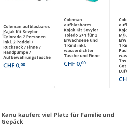
Coleman
Col
aufblasbares
aufb
Coleman aufblasbares
Kajak Kit Sevylor
Kaja
Kajak Kit Sevylor
Toledo 2+1 für 2
Maui
Colorado 2 Personen
Erwachsene und
Erw
inkl. 2 Paddel /
1 Kind inkl.
1 Kin
Rucksack / Finne /
wasserdichter
Padd
Handpumpe /
Tasche und Finne
was
Aufbewahrungstasche
Tasc
CHF 0,
00
CHF 0,
00
Getr
Luf
CHF
Kanu kaufen: viel Platz für Familie und
Gepäck