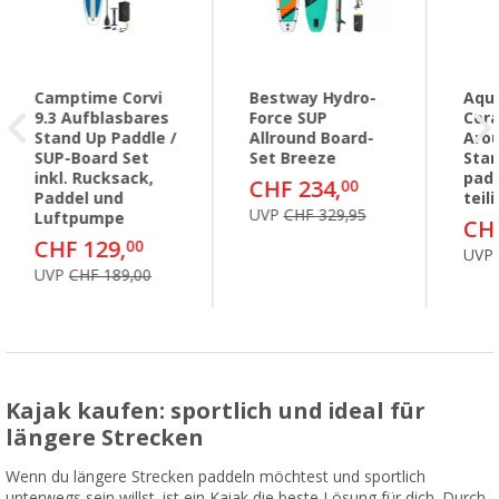
Camptime Corvi
Bestway Hydro-
Aqu
9.3 Aufblasbares
Force SUP
Cora
Stand Up Paddle /
Allround Board-
Aro
SUP-Board Set
Set Breeze
Stan
inkl. Rucksack,
padd
CHF 234,
00
Paddel und
teili
UVP
CHF 329,95
Luftpumpe
CHF
CHF 129,
00
UVP
UVP
CHF 189,00
Kajak kaufen: sportlich und ideal für
längere Strecken
Wenn du längere Strecken paddeln möchtest und sportlich
unterwegs sein willst, ist ein Kajak die beste Lösung für dich. Durch