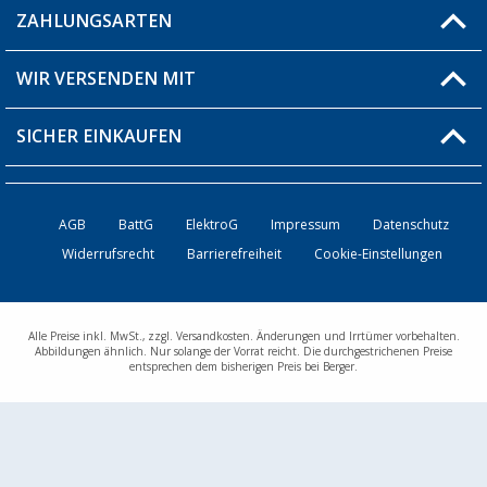
Produkttester
ZAHLUNGSARTEN
Fragen & Antworten / FAQ
Berger Bewusst
Versandinformationen
WIR VERSENDEN MIT
Über uns
Rücksendung
SICHER EINKAUFEN
Bestellstatus
Händler werden
AGB
BattG
ElektroG
Impressum
Datenschutz
Widerrufsrecht
Barrierefreiheit
Cookie-Einstellungen
Kontakt
Alle Preise inkl. MwSt., zzgl. Versandkosten. Änderungen und Irrtümer vorbehalten.
Abbildungen ähnlich. Nur solange der Vorrat reicht. Die durchgestrichenen Preise
entsprechen dem bisherigen Preis bei Berger.