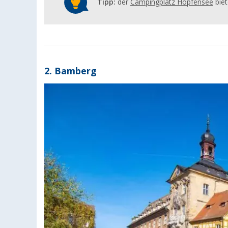
Tipp:
der
Campingplatz Hopfensee
biet
2. Bamberg