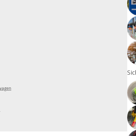
Sic
nwagen
e