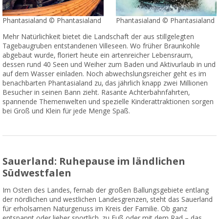
Phantasialand © Phantasialand
Phantasialand © Phantasialand
Mehr Natürlichkeit bietet die Landschaft der aus stillgelegten
Tagebaugruben entstandenen Villeseen. Wo früher Braunkohle
abgebaut wurde, floriert heute ein artenreicher Lebensraum,
dessen rund 40 Seen und Weiher zum Baden und Aktivurlaub in und
auf dem Wasser einladen. Noch abwechslungsreicher geht es im
benachbarten Phantasialand zu, das jährlich knapp zwei Millionen
Besucher in seinen Bann zieht. Rasante Achterbahnfahrten,
spannende Themenwelten und spezielle Kinderattraktionen sorgen
bei Groß und Klein für jede Menge Spaß.
Sauerland: Ruhepause im ländlichen
Südwestfalen
Im Osten des Landes, fernab der großen Ballungsgebiete entlang
der nördlichen und westlichen Landesgrenzen, steht das Sauerland
für erholsamen Naturgenuss im Kreis der Familie. Ob ganz
entspannt oder lieber sportlich, zu Fuß oder mit dem Rad – das