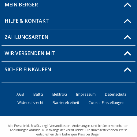
MEIN BERGER
Filiale finden
HILFE & KONTAKT
Blog
Produkttester
ZAHLUNGSARTEN
Fragen & Antworten / FAQ
Berger Bewusst
Versandinformationen
WIR VERSENDEN MIT
Über uns
Rücksendung
SICHER EINKAUFEN
Bestellstatus
Händler werden
AGB
BattG
ElektroG
Impressum
Datenschutz
Widerrufsrecht
Barrierefreiheit
Cookie-Einstellungen
Kontakt
Alle Preise inkl. MwSt., zzgl. Versandkosten. Änderungen und Irrtümer vorbehalten.
Abbildungen ähnlich. Nur solange der Vorrat reicht. Die durchgestrichenen Preise
entsprechen dem bisherigen Preis bei Berger.