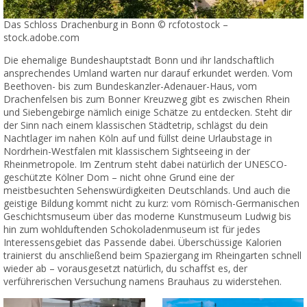
Das Schloss Drachenburg in Bonn © rcfotostock –
stock.adobe.com
Die ehemalige Bundeshauptstadt Bonn und ihr landschaftlich
ansprechendes Umland warten nur darauf erkundet werden. Vom
Beethoven- bis zum Bundeskanzler-Adenauer-Haus, vom
Drachenfelsen bis zum Bonner Kreuzweg gibt es zwischen Rhein
und Siebengebirge nämlich einige Schätze zu entdecken. Steht dir
der Sinn nach einem klassischen Städtetrip, schlägst du dein
Nachtlager im nahen Köln auf und füllst deine Urlaubstage in
Nordrhein-Westfalen mit klassischem Sightseeing in der
Rheinmetropole. Im Zentrum steht dabei natürlich der UNESCO-
geschützte Kölner Dom – nicht ohne Grund eine der
meistbesuchten Sehenswürdigkeiten Deutschlands. Und auch die
geistige Bildung kommt nicht zu kurz: vom Römisch-Germanischen
Geschichtsmuseum über das moderne Kunstmuseum Ludwig bis
hin zum wohlduftenden Schokoladenmuseum ist für jedes
Interessensgebiet das Passende dabei. Überschüssige Kalorien
trainierst du anschließend beim Spaziergang im Rheingarten schnell
wieder ab – vorausgesetzt natürlich, du schaffst es, der
verführerischen Versuchung namens Brauhaus zu widerstehen.