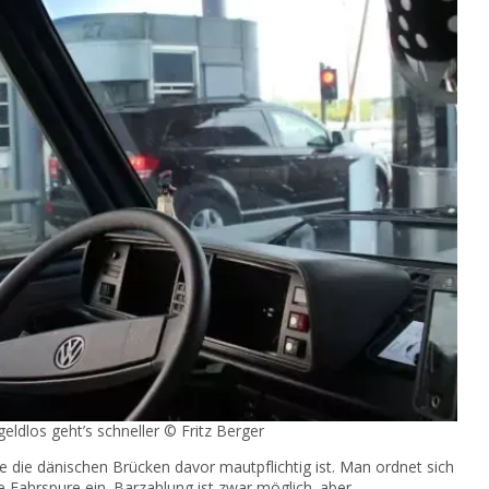
ldlos geht’s schneller © Fritz Berger
e die dänischen Brücken davor mautpflichtig ist. Man ordnet sich
 Fahrspure ein. Barzahlung ist zwar möglich, aber