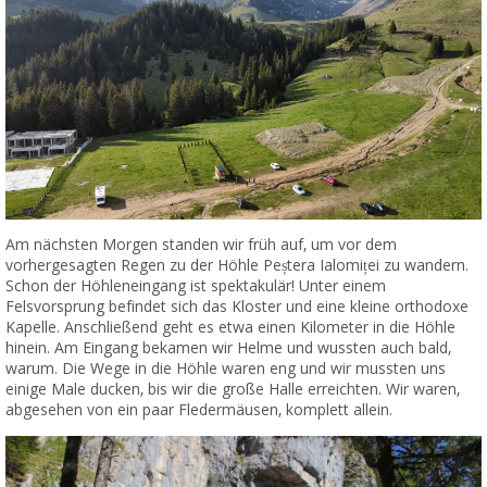
Am nächsten Morgen standen wir früh auf, um vor dem
vorhergesagten Regen zu der Höhle Peștera Ialomiței zu wandern.
Schon der Höhleneingang ist spektakulär! Unter einem
Felsvorsprung befindet sich das Kloster und eine kleine orthodoxe
Kapelle. Anschließend geht es etwa einen Kilometer in die Höhle
hinein. Am Eingang bekamen wir Helme und wussten auch bald,
warum. Die Wege in die Höhle waren eng und wir mussten uns
einige Male ducken, bis wir die große Halle erreichten. Wir waren,
abgesehen von ein paar Fledermäusen, komplett allein.