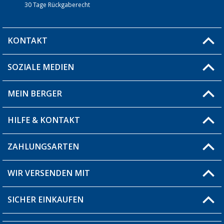
30 Tage Rückgaberecht
KONTAKT
SOZIALE MEDIEN
Du hast eine Frage?
MEIN BERGER
Filiale finden
HILFE & KONTAKT
Blog
Produkttester
ZAHLUNGSARTEN
Fragen & Antworten / FAQ
Berger Bewusst
Versandinformationen
WIR VERSENDEN MIT
Über uns
Rücksendung
SICHER EINKAUFEN
Bestellstatus