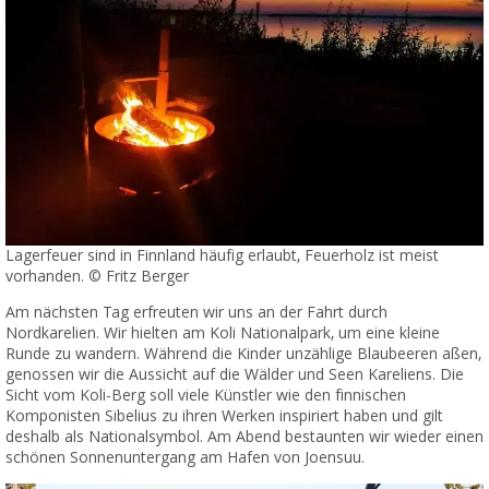
Lagerfeuer sind in Finnland häufig erlaubt, Feuerholz ist meist
vorhanden. © Fritz Berger
Am nächsten Tag erfreuten wir uns an der Fahrt durch
Nordkarelien. Wir hielten am Koli Nationalpark, um eine kleine
Runde zu wandern. Während die Kinder unzählige Blaubeeren aßen,
genossen wir die Aussicht auf die Wälder und Seen Kareliens. Die
Sicht vom Koli-Berg soll viele Künstler wie den finnischen
Komponisten Sibelius zu ihren Werken inspiriert haben und gilt
deshalb als Nationalsymbol. Am Abend bestaunten wir wieder einen
schönen Sonnenuntergang am Hafen von Joensuu.