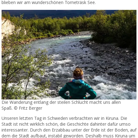
blieben wir am wunderschönen Torneträsk See.
Die Wanderung entlang der steilen Schlucht macht uns allen
Spaß. © Fritz Berger
Unseren letzten Tag in Schweden verbrachten wir in Kiruna. Die
Stadt ist nicht wirklich schön, die Geschichte dahinter dafür umso
interessanter. Durch den Erzabbau unter der Erde ist der Boden, auf
dem die Stadt aufbaut, instabil geworden. Deshalb muss Kiruna um