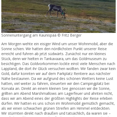
Sonnenuntergang am Kaunispää © Fritz Berger
Am Morgen wehte ein eisiger Wind um unser Wohnmobil, aber die
Sonne schien. Wir hatten den nördlichsten Punkt unserer Reise
erreicht und fuhren ab jetzt südwärts. Zunächst nur ein kleines
Stück, denn wir hielten in Tankavaara, um das Goldmuseum zu
besichtigen. Das Goldvorkommen lockte einst viele Menschen nach
Lappland, die dort ihr Glück versuchen wollten. Wir fanden zwar kein
Gold, dafür konnten wir auf dem Parkplatz Rentiere aus nächster
Nähe bestaunen. Da wir aufgrund des schönen Wetters keine Lust
hatten, viel weiter zu fahren, steuerten wir den Campingplatz bei
Korvala an. Direkt an einem kleinen See genossen wir die Sonne,
grillten am Abend Marshmallows am Lagerfeuer und ahnten nicht,
dass wir am Abend eines der größten Highlights der Reise erleben
dürfen. Wir hatten es uns schon im Wohnmobil gemütlich gemacht,
als wir einen schwachen grünen Streifen am Himmel entdeckten.
Wir stürmten direkt nach draußen und tatsächlich, da waren sie –