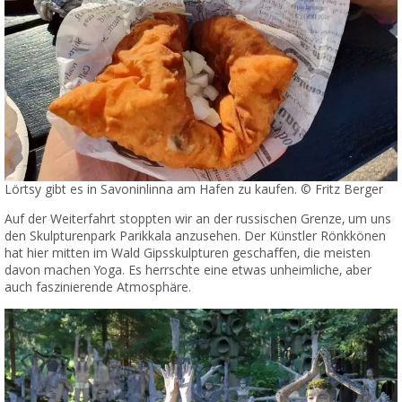
Lörtsy gibt es in Savoninlinna am Hafen zu kaufen. © Fritz Berger
Auf der Weiterfahrt stoppten wir an der russischen Grenze, um uns
den Skulpturenpark Parikkala anzusehen. Der Künstler Rönkkönen
hat hier mitten im Wald Gipsskulpturen geschaffen, die meisten
davon machen Yoga. Es herrschte eine etwas unheimliche, aber
auch faszinierende Atmosphäre.