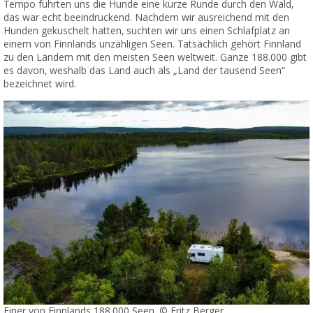
Tempo führten uns die Hunde eine kurze Runde durch den Wald,
das war echt beeindruckend. Nachdem wir ausreichend mit den
Hunden gekuschelt hatten, suchten wir uns einen Schlafplatz an
einem von Finnlands unzähligen Seen. Tatsächlich gehört Finnland
zu den Ländern mit den meisten Seen weltweit. Ganze 188.000 gibt
es davon, weshalb das Land auch als „Land der tausend Seen“
bezeichnet wird.
Einer von Finnlands 188.000 Seen. © Fritz Berger