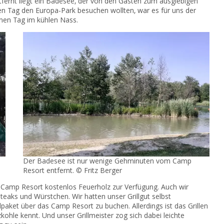
tfernt liegt ein Badesee, der von den Gästen zum ausgiebigen
n Tag den Europa-Park besuchen wollten, war es für uns der
ichen Tag im kühlen Nass.
Der Badesee ist nur wenige Gehminuten vom Camp
Resort entfernt. © Fritz Berger
das Camp Resort kostenlos Feuerholz zur Verfügung. Auch wir
Steaks und Würstchen. Wir hatten unser Grillgut selbst
lpaket über das Camp Resort zu buchen. Allerdings ist das Grillen
ohle kennt. Und unser Grillmeister zog sich dabei leichte