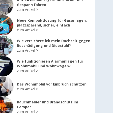
Anti-Schleuder-Systeme - Sicher mit
Gespann fahren
zum Artikel
Neue Kompaktlösung für Gasanlagen:
Enders Vamo
Omnia x Fritz
Petro
Mobiler
Berger
Campi
platzsparend, sicher, einfach
Campingbackofen
Campingbackofen
Backo
zum Artikel
mit Thermometer
3 Liter Set 5-tlg.
27 cm
2,3 Liter
inkl.
CHF 
Wie versichere ich mein Dachzelt gegen
Silikonbackform,
CHF 39,
95
Beschädigung und Diebstahl?
UVP
CH
Aufbackgitter,
zum Artikel
UVP
CHF 49,90
Transporttasche
& Thermometer
Wie funktionieren Alarmanlagen für
CHF 89,
95
Wohnmobil und Wohnwagen?
UVP
CHF 132,60
zum Artikel
Das Wohnmobil vor Einbruch schützen
zum Artikel
Rauchmelder und Brandschutz im
Camper
zum Artikel