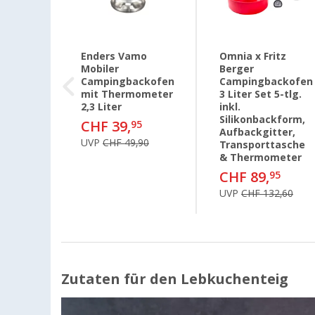
Enders Vamo
Omnia x Fritz
Mobiler
Berger
ckofen
Campingbackofen
Campingbackofen
ter
mit Thermometer
3 Liter Set 5-tlg.
5
2,3 Liter
inkl.
,90
Silikonbackform,
CHF 39,
95
Aufbackgitter,
UVP
CHF 49,90
Transporttasche
& Thermometer
CHF 89,
95
UVP
CHF 132,60
Zutaten für den Lebkuchenteig