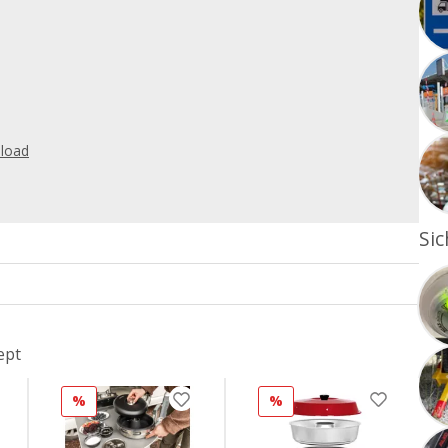
load
Sic
ept
%
%