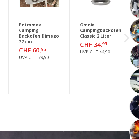
Petromax
Omnia
Camping
Campingbackofen
Backofen Dimego
Classic 2 Liter
27 cm
CHF 34,
95
CHF 60,
95
UVP
CHF 44,90
UVP
CHF 79,90