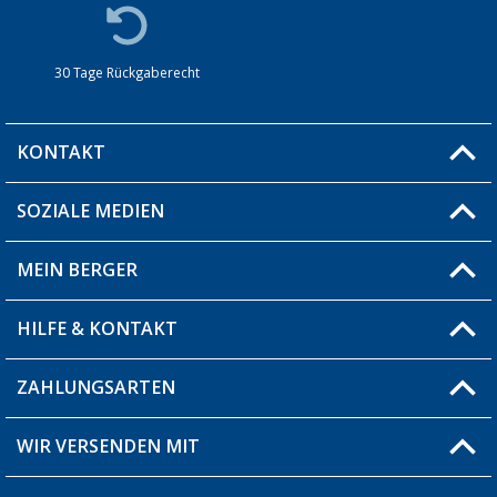
30 Tage Rückgaberecht
KONTAKT
SOZIALE MEDIEN
Du hast eine Frage?
MEIN BERGER
Filiale finden
HILFE & KONTAKT
Blog
Produkttester
ZAHLUNGSARTEN
Fragen & Antworten / FAQ
Berger Bewusst
Versandinformationen
WIR VERSENDEN MIT
Über uns
Rücksendung