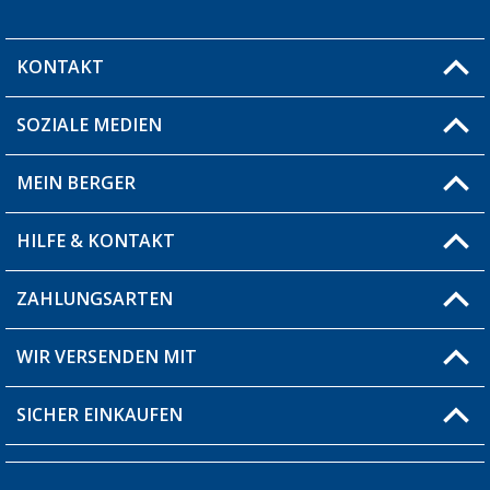
KONTAKT
SOZIALE MEDIEN
Du hast eine Frage?
MEIN BERGER
Filiale finden
HILFE & KONTAKT
Blog
Produkttester
ZAHLUNGSARTEN
Fragen & Antworten / FAQ
Berger Bewusst
Versandinformationen
WIR VERSENDEN MIT
Über uns
Rücksendung
SICHER EINKAUFEN
Bestellstatus
Händler werden