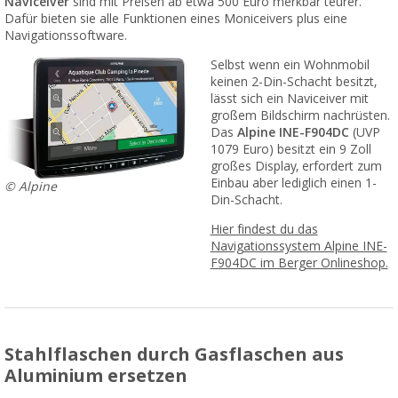
Naviceiver
sind mit Preisen ab etwa 500 Euro merkbar teurer.
Dafür bieten sie alle Funktionen eines Moniceivers plus eine
Navigationssoftware.
Selbst wenn ein Wohnmobil
keinen 2-Din-Schacht besitzt,
lässt sich ein Naviceiver mit
großem Bildschirm nachrüsten.
Das
Alpine INE-F904DC
(UVP
1079 Euro) besitzt ein 9 Zoll
großes Display, erfordert zum
Einbau aber lediglich einen 1-
© Alpine
Din-Schacht.
Hier findest du das
Navigationssystem Alpine INE-
F904DC im Berger Onlineshop.
Stahlflaschen durch Gasflaschen aus
Aluminium ersetzen