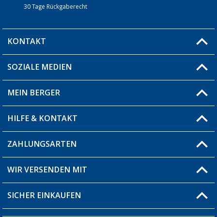
30 Tage Rückgaberecht
KONTAKT
SOZIALE MEDIEN
Du hast eine Frage?
MEIN BERGER
Filiale finden
HILFE & KONTAKT
Blog
Produkttester
ZAHLUNGSARTEN
Fragen & Antworten / FAQ
Berger Bewusst
Versandinformationen
WIR VERSENDEN MIT
Über uns
Rücksendung
SICHER EINKAUFEN
Bestellstatus