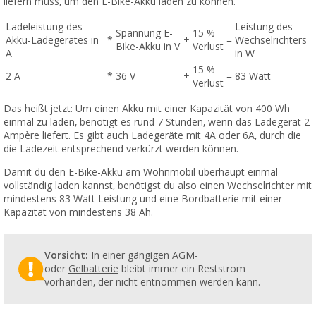
liefern muss, um den E-Bike-Akku laden zu können.
Ladeleistung des
Leistung des
Spannung E-
15 %
Akku-Ladegerätes in
*
+
=
Wechselrichters
Bike-Akku in V
Verlust
A
in W
15 %
2 A
*
36 V
+
=
83 Watt
Verlust
Das heißt jetzt: Um einen Akku mit einer Kapazität von 400 Wh
einmal zu laden, benötigt es rund 7 Stunden, wenn das Ladegerät 2
Ampère liefert. Es gibt auch Ladegeräte mit 4A oder 6A, durch die
die Ladezeit entsprechend verkürzt werden können.
Damit du den E-Bike-Akku am Wohnmobil überhaupt einmal
vollständig laden kannst, benötigst du also einen Wechselrichter mit
mindestens 83 Watt Leistung und eine Bordbatterie mit einer
Kapazität von mindestens 38 Ah.
Vorsicht:
In einer gängigen
AGM
-
oder
Gelbatterie
bleibt immer ein Reststrom
vorhanden, der nicht entnommen werden kann.