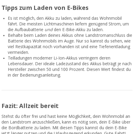
Tipps zum Laden von E-Bikes
Es ist möglich, den Akku zu laden, während das Wohnmobil
fährt. Die meisten Lichtmaschinen liefern genügend Strom, um
die Aufbaubatterie
und
den E-Bike-Akku zu laden.
Behalte beim Laden deines Akkus ohne Landstromanschluss die
Batterie des Wohnmobils im Auge. Nur so kannst du sehen, wie
viel Restkapazität noch vorhanden ist und eine Tiefenentladung
vermeiden.
Teilladungen moderner Li-Ion-Akkus verringern deren
Lebensdauer. Der ideale Ladezustand des Akkus beträgt je nach
Hersteller zwischen 50 und 100 Prozent. Diesen Wert findest du
in der Bedienungsanleitung.
Fazit: Allzeit bereit
Stehst du öfter frei und hast keine Möglichkeit, dein Wohnmobil an
den Landstrom anzuschließen, kann es nötig sein, dein E-Bike über
die Bordbatterie zu laden. Mit diesen Tipps kannst du dein E-Bike
jetzt länger nutzen und die Urlaubsgegend erkunden. Gute Fahrt!