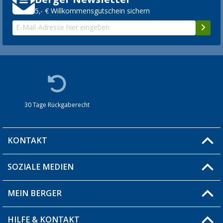
5,- € Willkommensgutschein sichern
30 Tage Rückgaberecht
KONTAKT
SOZIALE MEDIEN
Du hast eine Frage?
MEIN BERGER
Filiale finden
HILFE & KONTAKT
Blog