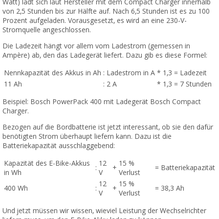
Watt) lädt sich laut Hersteller mit dem Compact Charger innerhalb
von 2,5 Stunden bis zur Hälfte auf. Nach 6,5 Stunden ist es zu 100
Prozent aufgeladen. Vorausgesetzt, es wird an eine 230-V-
Stromquelle angeschlossen.
Die Ladezeit hängt vor allem vom Ladestrom (gemessen in
Ampère) ab, den das Ladegerät liefert. Dazu gib es diese Formel:
Nennkapazität des Akkus in Ah
:
Ladestrom in A
*
1,3
=
Ladezeit
11 Ah
:
2 A
*
1,3
=
7 Stunden
Beispiel: Bosch PowerPack 400 mit Ladegerät Bosch Compact
Charger.
Bezogen auf die Bordbatterie ist jetzt interessant, ob sie den dafür
benötigten Strom überhaupt liefern kann. Dazu ist die
Batteriekapazität ausschlaggebend:
Kapazität des E-Bike-Akkus
12
15 %
:
+
=
Batteriekapazität
in Wh
V
Verlust
12
15 %
400 Wh
:
+
=
38,3 Ah
V
Verlust
Und jetzt müssen wir wissen, wieviel Leistung der Wechselrichter