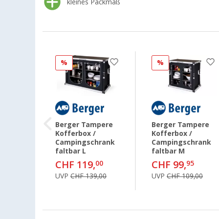
kleines Packmaß
%
%
Berger Tampere
Berger Tampere
mpere
Kofferbox /
Kofferbox /
Campingschrank
Campingschrank
hrank
faltbar L
faltbar M
CHF 119,
CHF 99,
00
95
5
UVP
CHF 139,00
UVP
CHF 109,00
99