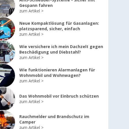
Anti-Schleuder-Systeme - Sicher mit
Gespann fahren
zum Artikel
Neue Kompaktlösung für Gasanlagen:
platzsparend, sicher, einfach
zum Artikel
%
%
Wie versichere ich mein Dachzelt gegen
Beschädigung und Diebstahl?
zum Artikel
Wie funktionieren Alarmanlagen für
Berger Tampere
Berger Tampere
Wohnmobil und Wohnwagen?
Kofferbox /
Kofferbox /
zum Artikel
Campingschrank
Campingschrank
faltbar M
faltbar S
Das Wohnmobil vor Einbruch schützen
CHF 99,
CHF 69,
95
95
zum Artikel
UVP
CHF 109,00
UVP
CHF 79,99
Rauchmelder und Brandschutz im
Camper
zum Artikel