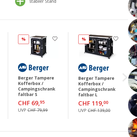
stabiler Stand
%
%
Berger Tampere
Berger Tampere
Kofferbox /
Kofferbox /
Campingschrank
Campingschrank
faltbar S
faltbar L
CHF 69,
95
CHF 119,
00
UVP
CHF 79,99
UVP
CHF 139,00