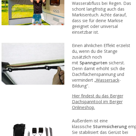
Wasserabfluss bei Regen. Das
schont langfristig auch das
Markisentuch. Achte darauf,
dass sie für deine Markise
geeignet oder universal
einsetzbar ist.
Einen ähnlichen Effekt erzielst
du, wenn du die Stange
zusätzlich noch
mit
Spanngurten
sicherst.
Denn damit erhöht sich die
Dachflächenspannung und
vermindert „
Wassersack
-
Bildung".
Hier findest du das Berger
Dachspanntool im Berger
Onlineshop.
Außerdem ist eine
klassische
Sturmsicherung
emp
Sie stabilisiert das Gerüst bei