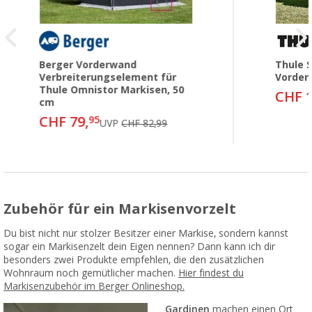
Berger Vorderwand
Thule 
Verbreiterungselement für
Vorder
Thule Omnistor Markisen, 50
CHF 1
cm
CHF 79,
95
UVP
CHF 82,99
Zubehör für ein Markisenvorzelt
Du bist nicht nur stolzer Besitzer einer Markise, sondern kannst
sogar ein Markisenzelt dein Eigen nennen? Dann kann ich dir
besonders zwei Produkte empfehlen, die den zusätzlichen
Wohnraum noch gemütlicher machen.
Hier findest du
Markisenzubehör im Berger Onlineshop.
Gardinen
machen einen Ort