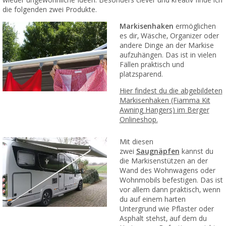
wieder ungewöhnliche Ideen. Besonders clever und kreativ finde ich
die folgenden zwei Produkte.
Markisenhaken
ermöglichen
es dir, Wäsche, Organizer oder
andere Dinge an der Markise
aufzuhängen. Das ist in vielen
Fällen praktisch und
platzsparend.
Hier findest du die abgebildeten
Markisenhaken (Fiamma Kit
Awning Hangers) im Berger
Onlineshop.
Mit diesen
zwei
Saugnäpfen
kannst du
die Markisenstützen an der
Wand des Wohnwagens oder
Wohnmobils befestigen. Das ist
vor allem dann praktisch, wenn
du auf einem harten
Untergrund wie Pflaster oder
Asphalt stehst, auf dem du