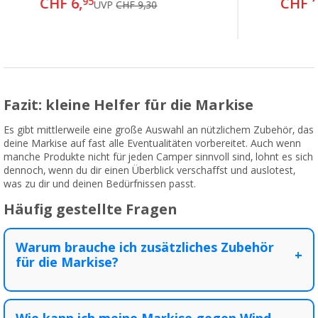
CHF 6,
CHF 1
95
UVP
CHF 9,30
Fazit: kleine Helfer für die Markise
Es gibt mittlerweile eine große Auswahl an nützlichem Zubehör, das
deine Markise auf fast alle Eventualitäten vorbereitet. Auch wenn
manche Produkte nicht für jeden Camper sinnvoll sind, lohnt es sich
dennoch, wenn du dir einen Überblick verschaffst und auslotest,
was zu dir und deinen Bedürfnissen passt.
Häufig gestellte Fragen
Warum brauche ich zusätzliches Zubehör
+
für die Markise?