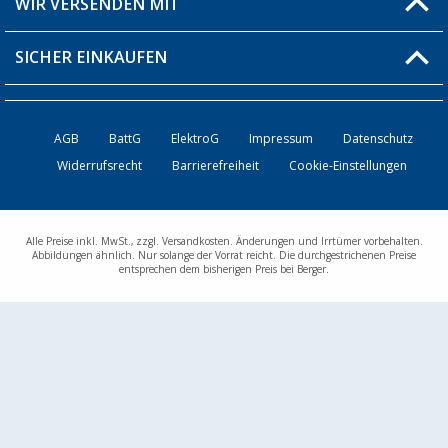
WIR VERSENDEN MIT
Über uns
Rücksendung
SICHER EINKAUFEN
Bestellstatus
Händler werden
AGB
BattG
ElektroG
Impressum
Datenschutz
Widerrufsrecht
Barrierefreiheit
Cookie-Einstellungen
Kontakt
Alle Preise inkl. MwSt., zzgl. Versandkosten. Änderungen und Irrtümer vorbehalten.
Abbildungen ähnlich. Nur solange der Vorrat reicht. Die durchgestrichenen Preise
entsprechen dem bisherigen Preis bei Berger.