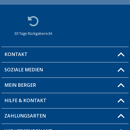
30 Tage Rückgaberecht
KONTAKT
SOZIALE MEDIEN
Du hast eine Frage?
MEIN BERGER
Filiale finden
HILFE & KONTAKT
Blog
Produkttester
ZAHLUNGSARTEN
Fragen & Antworten / FAQ
Berger Bewusst
Versandinformationen