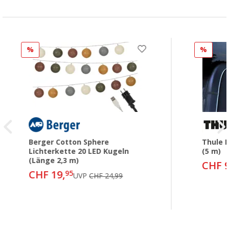
%
%
Berger Cotton Sphere
Thule L
Lichterkette 20 LED Kugeln
(5 m)
(Länge 2,3 m)
CHF 9
CHF 19,
95
UVP
CHF 24,99