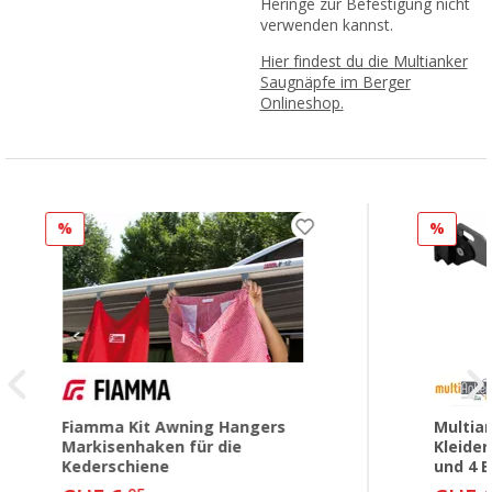
Heringe zur Befestigung nicht
verwenden kannst.
Hier findest du die Multianker
Saugnäpfe im Berger
Onlineshop.
%
%
Fiamma Kit Awning Hangers
Multia
Markisenhaken für die
Kleide
Kederschiene
und 4 