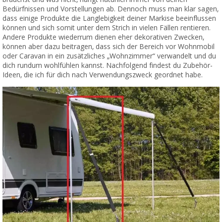
Bedürfnissen und Vorstellungen ab. Dennoch muss man klar sagen,
dass einige Produkte die Langlebigkeit deiner Markise beeinflussen
können und sich somit unter dem Strich in vielen Fällen rentieren.
Andere Produkte wiederrum dienen eher dekorativen Zwecken,
können aber dazu beitragen, dass sich der Bereich vor Wohnmobil
oder Caravan in ein zusätzliches „Wohnzimmer“ verwandelt und du
dich rundum wohlfühlen kannst. Nachfolgend findest du Zubehör-
Ideen, die ich für dich nach Verwendungszweck geordnet habe.