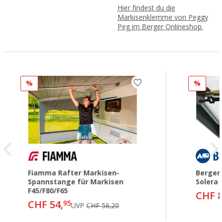
Hier findest du die
Markisenklemme von Peggy
Peg im Berger Onlineshop.
%
%
Fiamma Rafter Markisen-
Berger
Spannstange für Markisen
Solera 
F45/F80/F65
CHF 8
CHF 54,
95
UVP
CHF 56,20