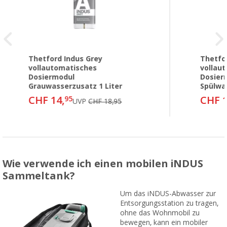
Thetford Indus Grey
Thetfor
vollautomatisches
vollau
Dosiermodul
Dosier
Grauwasserzusatz 1 Liter
Spülwa
CHF 14,
CHF 1
95
UVP
CHF 18,95
Wie verwende ich einen mobilen iNDUS
Sammeltank?
Um das iNDUS-Abwasser zur
Entsorgungsstation zu tragen,
ohne das Wohnmobil zu
bewegen, kann ein mobiler