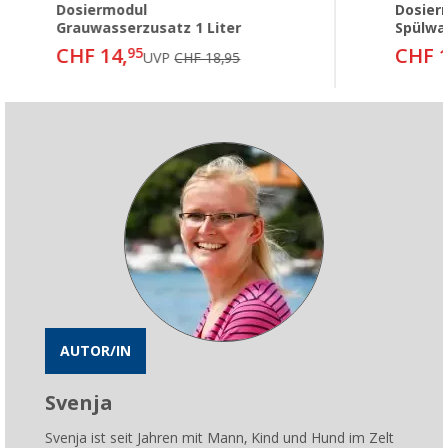
Dosiermodul
Dosier
Grauwasserzusatz 1 Liter
Spülwa
CHF 14,
CHF 1
95
UVP
CHF 18,95
AUTOR/IN
Svenja
Svenja ist seit Jahren mit Mann, Kind und Hund im Zelt