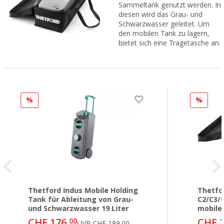
Sammeltank genutzt werden. In
diesen wird das Grau- und
Schwarzwasser geleitet. Um
den mobilen Tank zu lagern,
bietet sich eine Tragetasche an.
%
%
Thetford Indus Mobile Holding
Thetfo
Tank für Ableitung von Grau-
C2/C3/C
und Schwarzwasser 19 Liter
mobile
CHF 176,
CHF 2
00
UVP
CHF 189,00