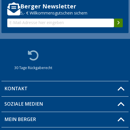
Berger Newsletter
5,- € Willkommensgutschein sichern
30 Tage Rückgaberecht
KONTAKT
SOZIALE MEDIEN
Du hast eine Frage?
MEIN BERGER
Filiale finden