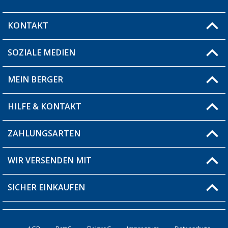
KONTAKT
SOZIALE MEDIEN
Du hast eine Frage?
MEIN BERGER
Filiale finden
HILFE & KONTAKT
Blog
Produkttester
ZAHLUNGSARTEN
Fragen & Antworten / FAQ
Berger Bewusst
Versandinformationen
WIR VERSENDEN MIT
Über uns
Rücksendung
SICHER EINKAUFEN
Bestellstatus
Händler werden