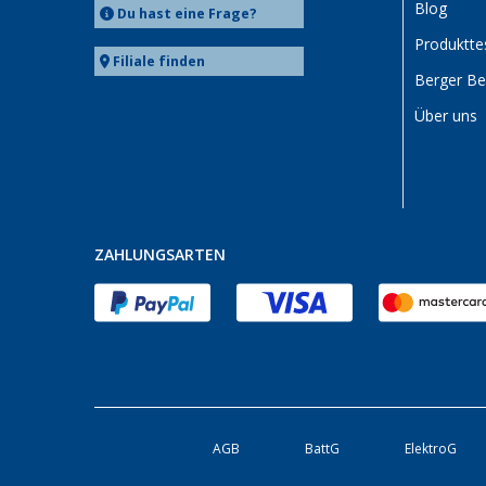
Blog
Du hast eine Frage?
Produktte
Filiale finden
Berger B
Über uns
ZAHLUNGSARTEN
AGB
BattG
ElektroG