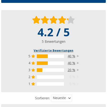
4.2 / 5
Berger Pfannenwender geschlitzt aus Siliko
(5)
CHF 2,
95
5 Bewertungen
UVP
CHF 5,99
Verifizierte Bewertungen
5
40 %
4
40 %
3
20 %
Berger Schaumlöffel aus Silikon/Kunststoff
(2)
2
0 %
CHF 2,
95
1
0 %
UVP
CHF 5,99
Neueste
Sortieren: