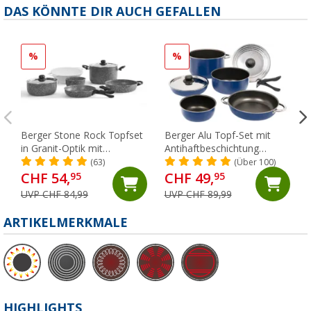
DAS KÖNNTE DIR AUCH GEFALLEN
%
%
Berger Stone Rock Topfset
Berger Alu Topf-Set mit
in Granit-Optik mit
Antihaftbeschichtung
Antihaftbeschichtung 10 tlg.
stapelbar 9 teilig blau
(63)
(Über 100)
CHF 54,
CHF 49,
95
95
UVP CHF 84,99
UVP CHF 89,99
ARTIKELMERKMALE
HIGHLIGHTS