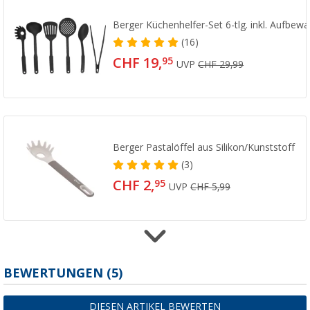
Berger Küchenhelfer-Set 6-tlg. inkl. Aufbew
(16)
CHF 19,
95
UVP
CHF 29,99
Berger Pastalöffel aus Silikon/Kunststoff
(3)
CHF 2,
95
UVP
CHF 5,99
Berger Pfannenwender aus Silikon/Kunststo
BEWERTUNGEN
(5)
(8)
CHF 2,
95
DIESEN ARTIKEL BEWERTEN
UVP
CHF 5,99