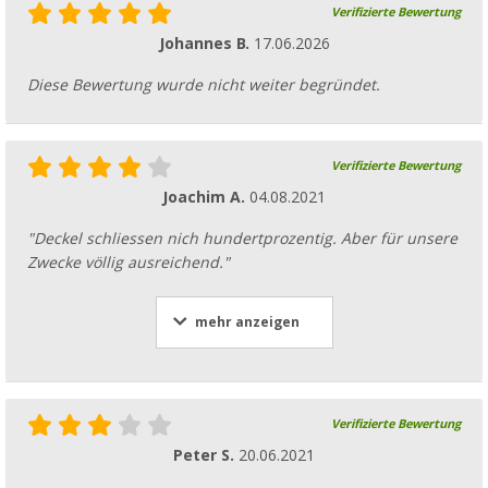
Berger Suppenkelle aus Silikon/Kunststoff
Verifizierte Bewertung
(5)
Johannes B.
17.06.2026
CHF 3,
99
UVP
CHF 5,99
Diese Bewertung wurde nicht weiter begründet.
Weitere Ausführungen erhältlich
Verifizierte Bewertung
Joachim A.
04.08.2021
Berger Edelstahl Topf-Set 7-tlg. stapelbar 
Griffzange und Verschlussgurt
"Deckel schliessen nich hundertprozentig. Aber für unsere
(23)
Zwecke völlig ausreichend."
CHF 53,
95
UVP
CHF 94,99
mehr anzeigen
Verifizierte Bewertung
Peter S.
20.06.2021