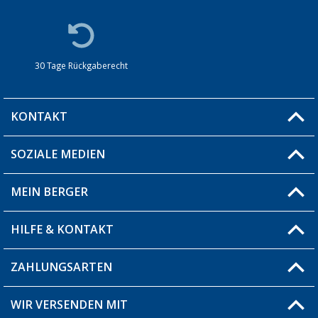
30 Tage Rückgaberecht
KONTAKT
SOZIALE MEDIEN
Du hast eine Frage?
MEIN BERGER
Filiale finden
HILFE & KONTAKT
Blog
Produkttester
ZAHLUNGSARTEN
Fragen & Antworten / FAQ
Berger Bewusst
Versandinformationen
WIR VERSENDEN MIT