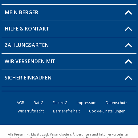
MEIN BERGER
Filiale finden
HILFE & KONTAKT
Blog
Produkttester
ZAHLUNGSARTEN
Fragen & Antworten / FAQ
Berger Bewusst
Versandinformationen
WIR VERSENDEN MIT
Über uns
Rücksendung
SICHER EINKAUFEN
Bestellstatus
Händler werden
AGB
BattG
ElektroG
Impressum
Datenschutz
Widerrufsrecht
Barrierefreiheit
Cookie-Einstellungen
Kontakt
Alle Preise inkl. MwSt., zzgl. Versandkosten. Änderungen und Irrtümer vorbehalten.