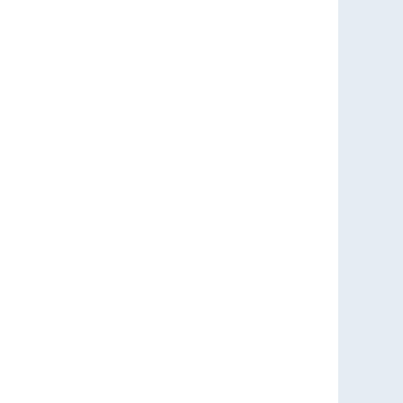
%
%
%