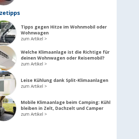
zetipps
Tipps gegen Hitze im Wohnmobil oder
%
%
%
Wohnwagen
zum Artikel
Welche Klimaanlage ist die Richtige für
deinen Wohnwagen oder Reisemobil?
zum Artikel
Dino KRAFTPAKET
Dometic Mini Heki
Dekali
Akkuschrauber
FL Dachfenster 40
8936 
Leise Kühlung dank Split-Klimaanlagen
Set im Koffer
x 40 cm 25 - 42
Dicht
zum Artikel
Multiplex
mm mit
310 ml
Zwangsbelüftung
CHF 39,
CHF 
95
CHF 135,
00
Mobile Klimaanlage beim Camping: Kühl
UVP
CHF 49,90
UVP
CH
bleiben in Zelt, Dachzelt und Camper
UVP
CHF 159,00
(CHF 45,00
zum Artikel