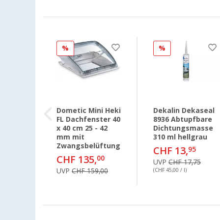
%
%
Dometic Mini Heki
Dekalin Dekaseal
TPAKET
FL Dachfenster 40
8936 Abtupfbare
uber
x 40 cm 25 - 42
Dichtungsmasse
fer
mm mit
310 ml hellgrau
Zwangsbelüftung
CHF 13,
95
5
CHF 135,
00
UVP
CHF 17,75
,90
UVP
CHF 159,00
(CHF 45,00 / l)