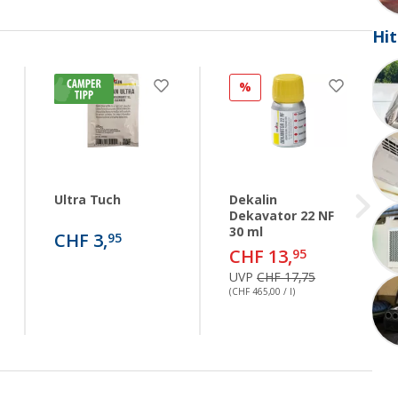
Hit
%
Ultra Tuch
Dekalin
Dekavator 22 NF
30 ml
CHF 3,
95
CHF 13,
95
UVP
CHF 17,75
(CHF 465,00 / l)