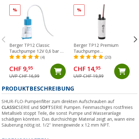
%
%
Berger TP12 Classic
Berger TP12 Premium
Tauchpumpe 12V 0,6 bar 12
Tauchpumpe
l/min
lebensmittelecht 12V 0,8
(4)
(20)
bar 12 l/min
CHF 9,
CHF 14,
95
95
UVP CHF 16,99
UVP CHF 19,99
(
PRODUKTBESCHREIBUNG
SHUR-FLO-Pumpenfilter zum direkten Aufschrauben auf
CLASSIC
SERIE und
SOFT
SERIE Pumpen. Feinmaschiges rostfreies
Metallsieb stoppt Teile, die sonst Pumpe und Wasseranlage
schädigen könnten. Das durchsichtige Material zeigt an, wann eine
Säuberung nötig ist. 1/2" Innengewinde x 12 mm NPT.