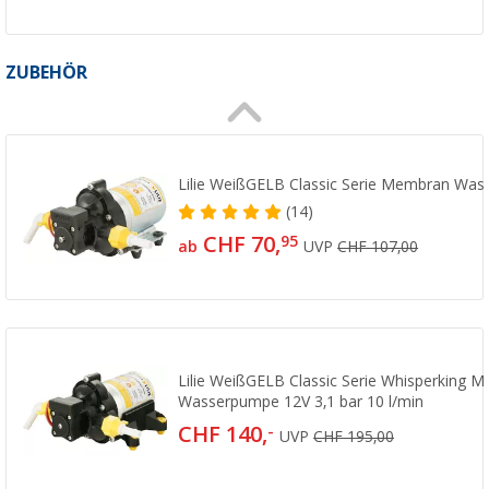
ZUBEHÖR
Lilie WeißGELB Classic Serie Membran Wa
(14)
CHF 70,
95
ab
UVP
CHF 107,00
Lilie WeißGELB Classic Serie Whisperking 
Wasserpumpe 12V 3,1 bar 10 l/min
CHF 140,
-
UVP
CHF 195,00