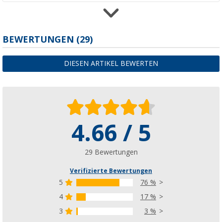
Lilie WeißGELB Soft Serie Membran Wass
BEWERTUNGEN
(29)
(51)
CHF 107,
-
DIESEN ARTIKEL BEWERTEN
ab
UVP
CHF 159,00
4.66 / 5
SHURflo Serie Trail King
(37)
CHF 99,
95
29 Bewertungen
ab
Verifizierte Bewertungen
5
76 %
4
17 %
3
3 %
SHURflo WhisperKing LS061 12V 3,1 bar 10 