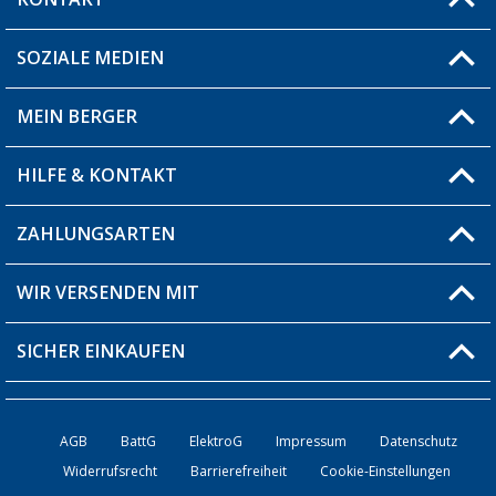
SOZIALE MEDIEN
Du hast eine Frage?
MEIN BERGER
Filiale finden
HILFE & KONTAKT
Blog
Produkttester
ZAHLUNGSARTEN
Fragen & Antworten / FAQ
Berger Bewusst
Versandinformationen
WIR VERSENDEN MIT
Über uns
Rücksendung
SICHER EINKAUFEN
Bestellstatus
Händler werden
AGB
BattG
ElektroG
Impressum
Datenschutz
Widerrufsrecht
Barrierefreiheit
Cookie-Einstellungen
Kontakt