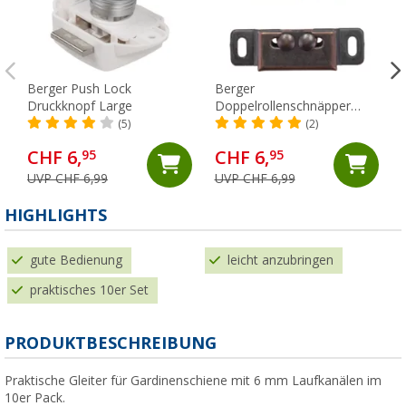
Berger Push Lock
Berger
Druckknopf Large
Doppelrollenschnäpper
Metall mit Gegenstück
(5)
(2)
CHF 6,
CHF 6,
95
95
UVP CHF 6,99
UVP CHF 6,99
(
HIGHLIGHTS
gute Bedienung
leicht anzubringen
praktisches 10er Set
PRODUKTBESCHREIBUNG
Praktische Gleiter für Gardinenschiene mit 6 mm Laufkanälen im
10er Pack.