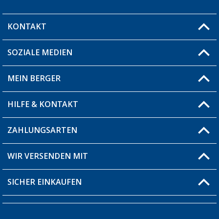
KONTAKT
SOZIALE MEDIEN
Du hast eine Frage?
MEIN BERGER
Filiale finden
HILFE & KONTAKT
Blog
Produkttester
ZAHLUNGSARTEN
Fragen & Antworten / FAQ
Berger Bewusst
Versandinformationen
WIR VERSENDEN MIT
Über uns
Rücksendung
SICHER EINKAUFEN
Bestellstatus
Händler werden