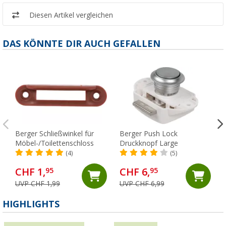
Diesen Artikel vergleichen
DAS KÖNNTE DIR AUCH GEFALLEN
Berger Schließwinkel für
Berger Push Lock
Möbel-/Toilettenschloss
Druckknopf Large
(4)
(5)
CHF 1,
CHF 6,
95
95
UVP CHF 1,99
UVP CHF 6,99
(
HIGHLIGHTS