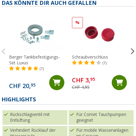
DAS KÖNNTE DIR AUCH GEFALLEN
%
Berger Tankbefestigungs-
Schraubverschluss
Set Luxus
(7)
(7)
CHF 3,
95
CHF 20,
95
CHF 4,95
(
HIGHLIGHTS
Rückschlagventil mit
Für Comet Tauchpumpen
Entlüftung
geeignet
Verhindert Rücklauf der
Für mobile Wasseranlagen