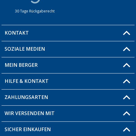
30 Tage Rückgaberecht
KONTAKT
SOZIALE MEDIEN
Du hast eine Frage?
MEIN BERGER
Filiale finden
HILFE & KONTAKT
Blog
Produkttester
ZAHLUNGSARTEN
Fragen & Antworten / FAQ
Berger Bewusst
Versandinformationen
WIR VERSENDEN MIT
Über uns
Rücksendung
SICHER EINKAUFEN