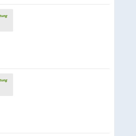
rtung
rtung