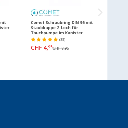
mit
Comet Schraubring DIN 96 mit
Reich
ister
Staubkappe 2-Loch für
10/12
Tauchpumpe im Kanister
(35)
CH
ab
CHF 4,
95
CHF 8,95