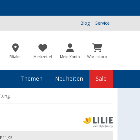
Blog
Service
Filialen
Merkzettel
Mein Konto
Warenkorb
Themen
Neuheiten
Sale
ftung
F 11,95