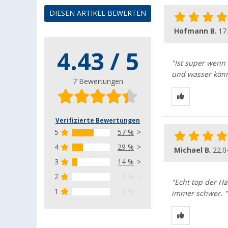
DIESEN ARTIKEL BEWERTEN
Hofmann B.
17
4.43 / 5
"Ist super wenn
und wasser könn
7 Bewertungen
Verifizierte Bewertungen
5
57 %
4
29 %
Michael B.
22.0
3
14 %
2
0 %
"Echt top der Ha
1
0 %
immer schwer. "