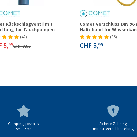
t Rückschlagventil mit
Comet Verschluss DIN 96 
üftung für Tauchpumpen
Halteband für Wasserkan
(42)
(36)
 5,
CHF 5,
95
95
CHF 9,95
Campingspezialist
Sichere Zahlung
seit 1958
mit SSL Verschlüsselung