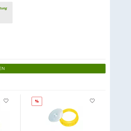
rtung
EN
%
%