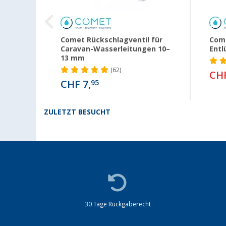
Comet Rückschlagventil für
Come
Caravan-Wasserleitungen 10–
Entl
13 mm
(62)
CHF
CHF 7,
95
ZULETZT BESUCHT
30 Tage Rückgaberecht