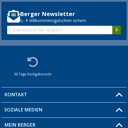
Berger Newsletter
5,- € Willkommensgutschein sichern
30 Tage Rückgaberecht
KONTAKT
SOZIALE MEDIEN
Du hast eine Frage?
MEIN BERGER
Filiale finden