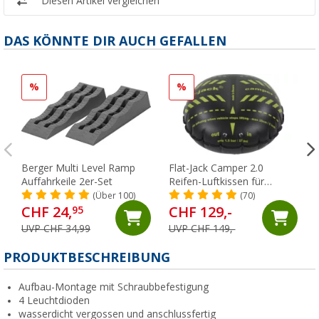
Diesen Artikel vergleichen
DAS KÖNNTE DIR AUCH GEFALLEN
%
%
Berger Multi Level Ramp
Flat-Jack Camper 2.0
Auffahrkeile 2er-Set
Reifen-Luftkissen für
Fahrzeuge bis 6 Tonnen &
(Über 100)
(70)
bis 305 mm Reifenbreite
CHF 24,
CHF 129,-
95
UVP CHF 34,99
UVP CHF 149,-
PRODUKTBESCHREIBUNG
Aufbau-Montage mit Schraubbefestigung
4 Leuchtdioden
wasserdicht vergossen und anschlussfertig