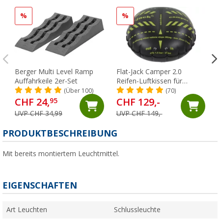
%
%
Berger Multi Level Ramp
Flat-Jack Camper 2.0
Auffahrkeile 2er-Set
Reifen-Luftkissen für
Fahrzeuge bis 6 Tonnen &
(Über 100)
(70)
bis 305 mm Reifenbreite
CHF 24,
CHF 129,-
95
UVP CHF 34,99
UVP CHF 149,-
PRODUKTBESCHREIBUNG
Mit bereits montiertem Leuchtmittel.
EIGENSCHAFTEN
Art Leuchten
Schlussleuchte