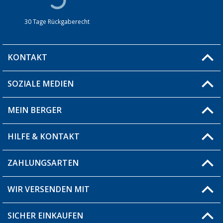
30 Tage Rückgaberecht
KONTAKT
SOZIALE MEDIEN
Du hast eine Frage?
MEIN BERGER
Filiale finden
HILFE & KONTAKT
Blog
Produkttester
ZAHLUNGSARTEN
Fragen & Antworten / FAQ
Berger Bewusst
Versandinformationen
WIR VERSENDEN MIT
Über uns
Rücksendung
SICHER EINKAUFEN