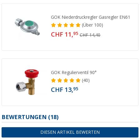
GOK Niederdruckregler Gasregler EN61
(
Über
100)
CHF 11,
95
CHF 14,40
GOK Regulierventil 90°
(40)
CHF 13,
95
BEWERTUNGEN
(18)
DIESEN ARTIKEL BEWERTEN