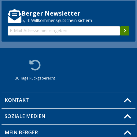
Berger Newsletter
5,- € Willkommensgutschein sichern
30 Tage Rückgaberecht
KONTAKT
SOZIALE MEDIEN
Du hast eine Frage?
MEIN BERGER
Filiale finden