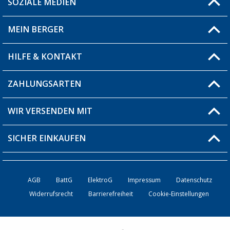
SOZIALE MEDIEN
Du hast eine Frage?
MEIN BERGER
Filiale finden
HILFE & KONTAKT
Blog
Produkttester
ZAHLUNGSARTEN
Fragen & Antworten / FAQ
Berger Bewusst
Versandinformationen
WIR VERSENDEN MIT
Über uns
Rücksendung
SICHER EINKAUFEN
Bestellstatus
Händler werden
AGB
BattG
ElektroG
Impressum
Datenschutz
Widerrufsrecht
Barrierefreiheit
Cookie-Einstellungen
Kontakt