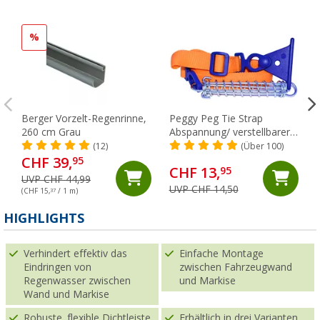
%
Berger Vorzelt-Regenrinne,
Peggy Peg Tie Strap
260 cm Grau
Abspannung/ verstellbarer
Markiesenspanngurt
(12)
(Über 100)
CHF 39,
95
CHF 13,
95
UVP CHF 44,99
UVP CHF 14,50
(CHF 15,
37
/ 1 m)
HIGHLIGHTS
Verhindert effektiv das
Einfache Montage
Eindringen von
zwischen Fahrzeugwand
Regenwasser zwischen
und Markise
Wand und Markise
Robuste, flexible Dichtleiste
Erhältlich in drei Varianten