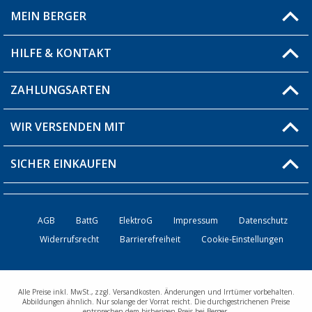
MEIN BERGER
Filiale finden
HILFE & KONTAKT
Blog
Produkttester
ZAHLUNGSARTEN
Fragen & Antworten / FAQ
Berger Bewusst
Versandinformationen
WIR VERSENDEN MIT
Über uns
Rücksendung
SICHER EINKAUFEN
Bestellstatus
Händler werden
AGB
BattG
ElektroG
Impressum
Datenschutz
Widerrufsrecht
Barrierefreiheit
Cookie-Einstellungen
Kontakt
Alle Preise inkl. MwSt., zzgl. Versandkosten. Änderungen und Irrtümer vorbehalten.
Abbildungen ähnlich. Nur solange der Vorrat reicht. Die durchgestrichenen Preise
entsprechen dem bisherigen Preis bei Berger.