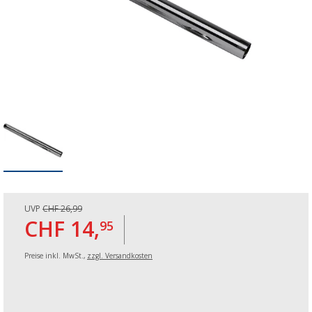
UVP
CHF 26,99
CHF 14,
95
Preise inkl. MwSt.,
zzgl. Versandkosten