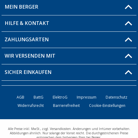
MEIN BERGER
Filiale finden
HILFE & KONTAKT
Blog
Produkttester
ZAHLUNGSARTEN
Fragen & Antworten / FAQ
Berger Bewusst
Versandinformationen
WIR VERSENDEN MIT
Über uns
Rücksendung
SICHER EINKAUFEN
Bestellstatus
Händler werden
AGB
BattG
ElektroG
Impressum
Datenschutz
Widerrufsrecht
Barrierefreiheit
Cookie-Einstellungen
Kontakt
Alle Preise inkl. MwSt., zzgl. Versandkosten. Änderungen und Irrtümer vorbehalten.
Abbildungen ähnlich. Nur solange der Vorrat reicht. Die durchgestrichenen Preise
entsprechen dem bisherigen Preis bei Berger.