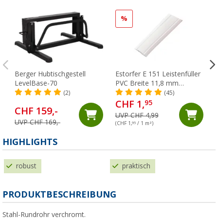
%
Berger Hubtischgestell
Estorfer E 151 Leistenfüller
LevelBase-70
PVC Breite 11,8 mm
Meterware weiß
(2)
(45)
CHF 1,
95
CHF 159,-
UVP CHF 4,99
UVP CHF 169,-
(CHF 1,
95
/ 1 m²)
(
HIGHLIGHTS
robust
praktisch
PRODUKTBESCHREIBUNG
Stahl-Rundrohr verchromt.