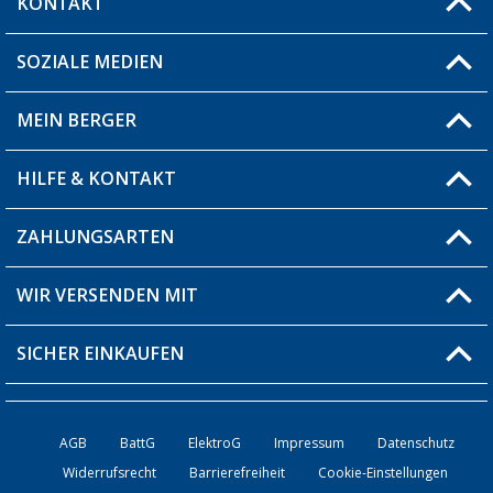
KONTAKT
SOZIALE MEDIEN
Du hast eine Frage?
MEIN BERGER
Filiale finden
HILFE & KONTAKT
Blog
Produkttester
ZAHLUNGSARTEN
Fragen & Antworten / FAQ
Berger Bewusst
Versandinformationen
WIR VERSENDEN MIT
Über uns
Rücksendung
SICHER EINKAUFEN
Bestellstatus
Händler werden
AGB
BattG
ElektroG
Impressum
Datenschutz
Widerrufsrecht
Barrierefreiheit
Cookie-Einstellungen
Kontakt