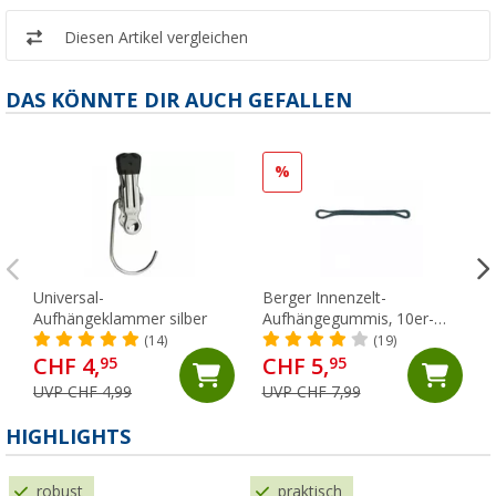
Diesen Artikel vergleichen
DAS KÖNNTE DIR AUCH GEFALLEN
%
Universal-
Berger Innenzelt-
Aufhängeklammer silber
Aufhängegummis, 10er-
Pack
(14)
(19)
CHF 4,
CHF 5,
95
95
UVP CHF 4,99
UVP CHF 7,99
HIGHLIGHTS
robust
praktisch