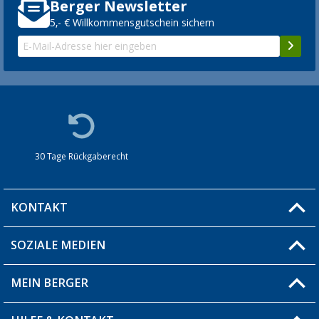
Berger Newsletter
5,- € Willkommensgutschein sichern
30 Tage Rückgaberecht
KONTAKT
SOZIALE MEDIEN
Du hast eine Frage?
MEIN BERGER
Filiale finden