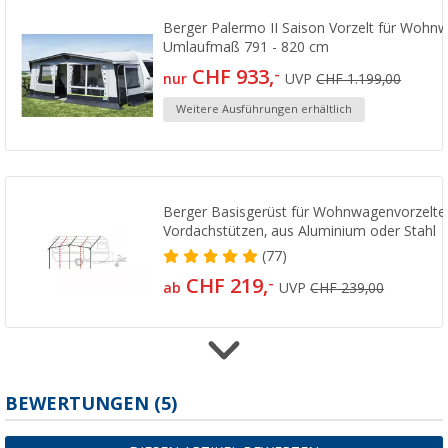
Berger Palermo II Saison Vorzelt für Wohn
Umlaufmaß 791 - 820 cm
CHF 933,
-
nur
UVP
CHF 1.199,00
Weitere Ausführungen erhältlich
Berger Basisgerüst für Wohnwagenvorzelte
Vordachstützen, aus Aluminium oder Stahl
(77)
CHF 219,
-
ab
UVP
CHF 239,00
Berger Basisgerüst für Vorzelte mit PowerG
BEWERTUNGEN
(5)
oder Stahl
(24)