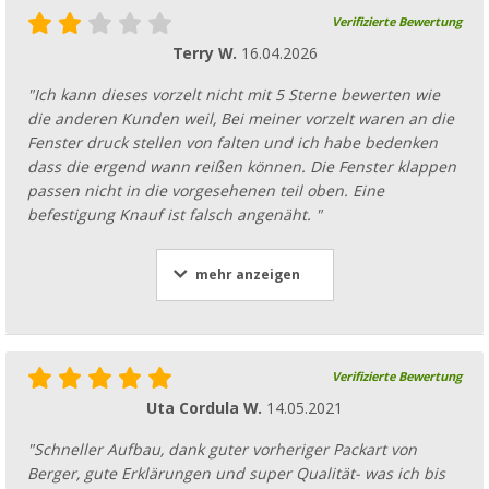
Verifizierte Bewertung
Berger Profi Gummihammer aus Kunststoff
Terry W.
16.04.2026
Heringsauszieher
CHF 10,
95
"Ich kann dieses vorzelt nicht mit 5 Sterne bewerten wie
nur
UVP
CHF 12,99
die anderen Kunden weil, Bei meiner vorzelt waren an die
Fenster druck stellen von falten und ich habe bedenken
dass die ergend wann reißen können. Die Fenster klappen
passen nicht in die vorgesehenen teil oben. Eine
befestigung Knauf ist falsch angenäht. "
Berger Heringsrauszieher
CHF 4,
95
mehr anzeigen
nur
UVP
CHF 6,99
Verifizierte Bewertung
Uta Cordula W.
14.05.2021
"Schneller Aufbau, dank guter vorheriger Packart von
Berger, gute Erklärungen und super Qualität- was ich bis