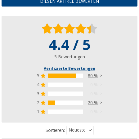
DIESEN ARTIKEL BEWERTEN
CHF 249,
-
ab
UVP
CHF 279,00
4.4 / 5
Berger ProFrame Basisgerüst für Vorzelte, S
CHF 179,
-
ab
UVP
CHF 219,00
5 Bewertungen
Verifizierte Bewertungen
5
80 %
4
0 %
3
0 %
Berger StormFix Sturmband-Set, 2er-Pack
2
20 %
CHF 18,
95
nur
UVP
CHF 21,99
1
0 %
Neueste
Sortieren: