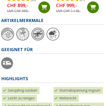
(28)
(21)
240 - 255 cm
CHF 899,-
CHF 999,-
UVP CHF 999,-
UVP CHF 1.149,-
ARTIKELMERKMALE
GEEIGNET FÜR
HIGHLIGHTS
Ganzjährig nutzbar!
Sturmabspannung ringsum
Leicht zu reinigen
Wetterecht