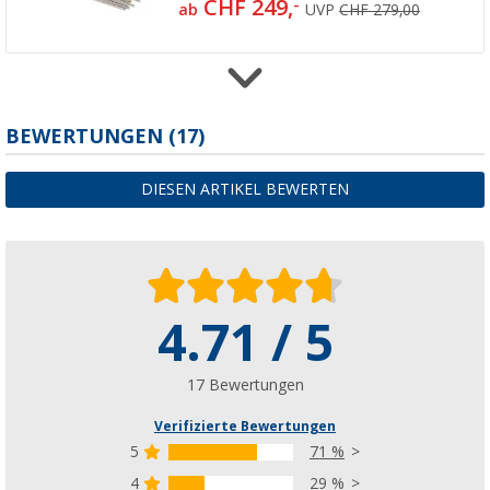
CHF 249,
-
ab
UVP
CHF 279,00
BEWERTUNGEN
(17)
Berger ProFrame Basisgerüst für Vorzelte, S
CHF 179,
-
ab
UVP
CHF 219,00
DIESEN ARTIKEL BEWERTEN
Berger TerraGlow Basis-Set mit Schraubher
4.71 / 5
Eindrehhilfe, 134-teilig
(2)
17 Bewertungen
CHF 49,
95
UVP
CHF 69,99
Verifizierte Bewertungen
5
71 %
4
29 %