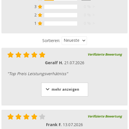
3
0 %
Berger Glow In The Dark Zeltleine, 20 m
(37)
2
0 %
CHF 12,
95
1
0 %
UVP
CHF 14,99
Neueste
Sortieren:
Verifizierte Bewertung
Berger Kokos Fußmatte
Geralf H.
21.07.2026
(8)
CHF 9,
95
"Top Preis Leistungsverhätniss"
ab
UVP
CHF 14,99
mehr anzeigen
Berger Kokos Fußmatte
(8)
Verifizierte Bewertung
CHF 9,
95
Frank F.
13.07.2026
ab
UVP
CHF 14,99