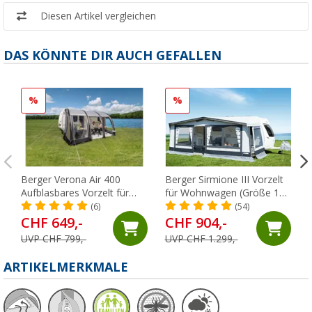
Diesen Artikel vergleichen
DAS KÖNNTE DIR AUCH GEFALLEN
%
%
Berger Verona Air 400
Berger Sirmione III Vorzelt
Aufblasbares Vorzelt für
für Wohnwagen (Größe 14),
Wohnwagen, Anbauhöhe
Umlaufmaß 941 - 970 cm
(6)
(54)
235 - 255 cm
CHF 649,-
CHF 904,-
UVP CHF 799,-
UVP CHF 1.299,-
ARTIKELMERKMALE