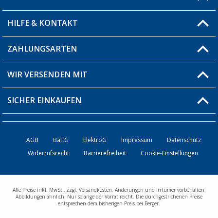
Filiale finden
HILFE & KONTAKT
Blog
Produkttester
ZAHLUNGSARTEN
Fragen & Antworten / FAQ
Berger Bewusst
Versandinformationen
WIR VERSENDEN MIT
Über uns
Rücksendung
SICHER EINKAUFEN
Bestellstatus
Händler werden
AGB
BattG
ElektroG
Impressum
Datenschutz
Widerrufsrecht
Barrierefreiheit
Cookie-Einstellungen
Kontakt
Alle Preise inkl. MwSt., zzgl. Versandkosten. Änderungen und Irrtümer vorbehalten.
Abbildungen ähnlich. Nur solange der Vorrat reicht. Die durchgestrichenen Preise
entsprechen dem bisherigen Preis bei Berger.