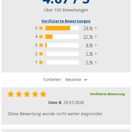
(56)
CHF 64,
95
Über 100 Bewertungen
UVP
CHF 74,99
Verifizierte Bewertungen
5
74 %
4
21 %
3
4 %
2
1 %
1
1 %
Neueste
Sortieren:
Verifizierte Bewertung
Uwe B.
29.07.2026
Diese Bewertung wurde nicht weiter begründet.