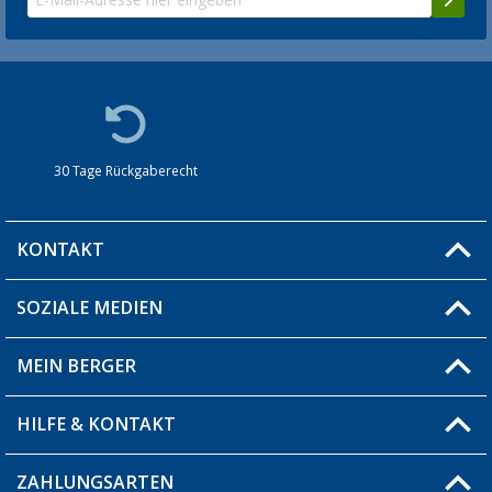
30 Tage Rückgaberecht
KONTAKT
SOZIALE MEDIEN
Du hast eine Frage?
MEIN BERGER
Filiale finden
HILFE & KONTAKT
Blog
Produkttester
ZAHLUNGSARTEN
Fragen & Antworten / FAQ