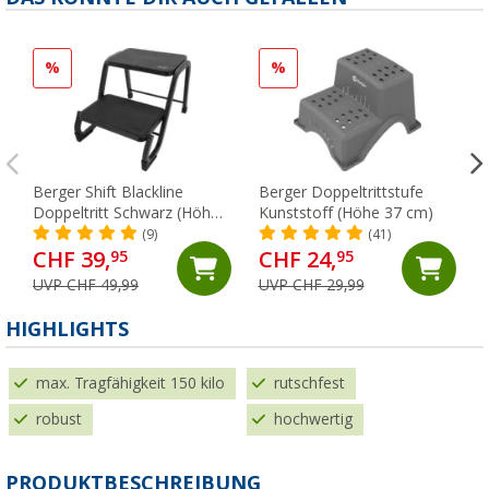
%
%
Berger Shift Blackline
Berger Doppeltrittstufe
Doppeltritt Schwarz (Höhe
Kunststoff (Höhe 37 cm)
38 cm)
(9)
(41)
CHF 39,
CHF 24,
95
95
UVP CHF 49,99
UVP CHF 29,99
HIGHLIGHTS
max. Tragfähigkeit 150 kilo
rutschfest
robust
hochwertig
PRODUKTBESCHREIBUNG