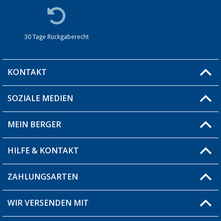
30 Tage Rückgaberecht
KONTAKT
SOZIALE MEDIEN
Du hast eine Frage?
MEIN BERGER
Filiale finden
HILFE & KONTAKT
Blog
Produkttester
ZAHLUNGSARTEN
Fragen & Antworten / FAQ
Berger Bewusst
Versandinformationen
WIR VERSENDEN MIT
Über uns
Rücksendung