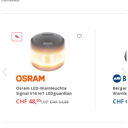
%
Osram LED-Warnleuchte
Berger 
Signal V16 IoT LEDguardian
Warnle
CHF 48,
CHF 0
95
UVP
CHF 54,99