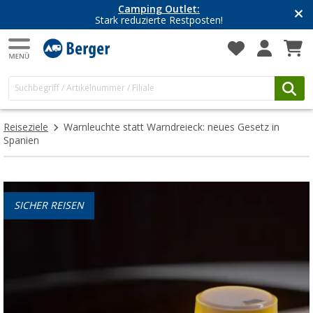
Camping Outlet:
Stark reduzierte Restposten!
Reiseziele
Warnleuchte statt Warndreieck: neues Gesetz in
Spanien
SICHER REISEN