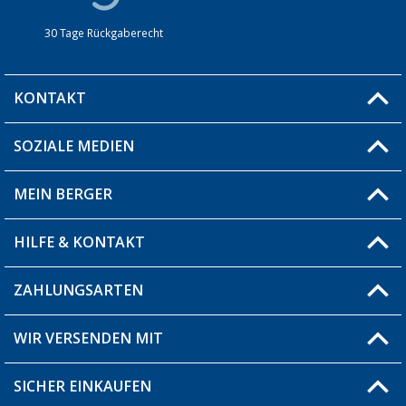
30 Tage Rückgaberecht
KONTAKT
SOZIALE MEDIEN
Du hast eine Frage?
MEIN BERGER
Filiale finden
HILFE & KONTAKT
Blog
Produkttester
ZAHLUNGSARTEN
Fragen & Antworten / FAQ
Berger Bewusst
Versandinformationen
WIR VERSENDEN MIT
Über uns
Rücksendung
SICHER EINKAUFEN