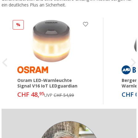
ein deutliches Plus an Sicherheit.
%
Osram LED-Warnleuchte
Berger 
Signal V16 IoT LEDguardian
Warnle
CHF 48,
CHF 0
95
UVP
CHF 54,99