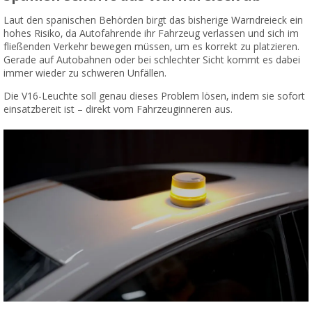
Laut den spanischen Behörden birgt das bisherige Warndreieck ein
hohes Risiko, da Autofahrende ihr Fahrzeug verlassen und sich im
fließenden Verkehr bewegen müssen, um es korrekt zu platzieren.
Gerade auf Autobahnen oder bei schlechter Sicht kommt es dabei
immer wieder zu schweren Unfällen.
Die V16-Leuchte soll genau dieses Problem lösen, indem sie sofort
einsatzbereit ist – direkt vom Fahrzeuginneren aus.