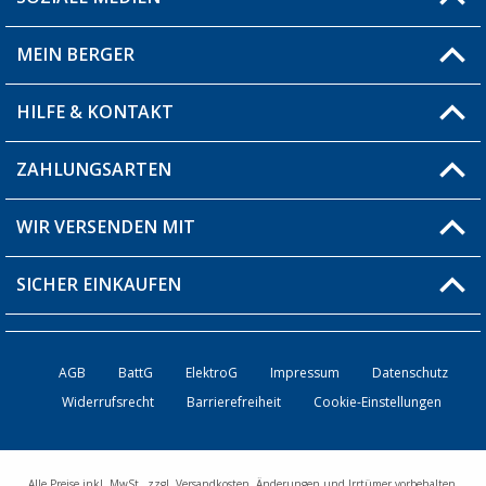
Du hast eine Frage?
MEIN BERGER
Filiale finden
HILFE & KONTAKT
Blog
Produkttester
ZAHLUNGSARTEN
Fragen & Antworten / FAQ
Berger Bewusst
Versandinformationen
WIR VERSENDEN MIT
Über uns
Rücksendung
SICHER EINKAUFEN
Bestellstatus
Händler werden
AGB
BattG
ElektroG
Impressum
Datenschutz
Widerrufsrecht
Barrierefreiheit
Cookie-Einstellungen
Kontakt
Alle Preise inkl. MwSt., zzgl. Versandkosten. Änderungen und Irrtümer vorbehalten.