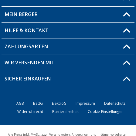
Du hast eine Frage?
MEIN BERGER
Filiale finden
HILFE & KONTAKT
Blog
Produkttester
ZAHLUNGSARTEN
Fragen & Antworten / FAQ
Berger Bewusst
Versandinformationen
WIR VERSENDEN MIT
Über uns
Rücksendung
SICHER EINKAUFEN
Bestellstatus
Händler werden
AGB
BattG
ElektroG
Impressum
Datenschutz
Widerrufsrecht
Barrierefreiheit
Cookie-Einstellungen
Kontakt
Alle Preise inkl. MwSt., zzgl. Versandkosten. Änderungen und Irrtümer vorbehalten.